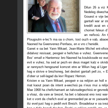
Dilun 26 a viz 
Nedeleg diwezhañ
Gouest e vije b
gantañ war ar st
krediñ avat en
chomet feleun d’
an neñvoù. An 
Plougoulm e-lec’h ma oa o chom, tost ouzh e vab, abaoe 
Naoned ha Gwenvenez-Penfaou, en e vro c’henidik.
Ganet e oa bet Yann Mikael, Jean-Marie Michel ent-ofis
didalvez resisaat, peogwir e heñchas e vuhez. Gwenvene
Bez’ emañ e Hanternoz bro Naoned ha koulskoude ez eus
evit e vuhez, ha sed ar pezh en deus maget kalz e skrid
ar rannyezh hengounel komzet etre ar Wilun hag al Liger 
hag e skrive e brezhoneg, bet desket gantañ pell zo, « E
d’ober ur sell-lagad da levr Roparz Hemon.
Kristen e oa Yann Mikael, peogwir e oa relijion an holl 
mat kaout poan da intent a-wechoù pa n’eus mui a reli
Mae 1968 ha cheñchamant an talvoudegezhioù er gevredig
a vloaz, da vare ar brezel, ha bet o labourat eno ivez wa
ket o vont da cheñch evel ar grennarded pe ar re yaouank
iliz evel-just hag o pediñ evit Breizh. Broadelour e oa iv