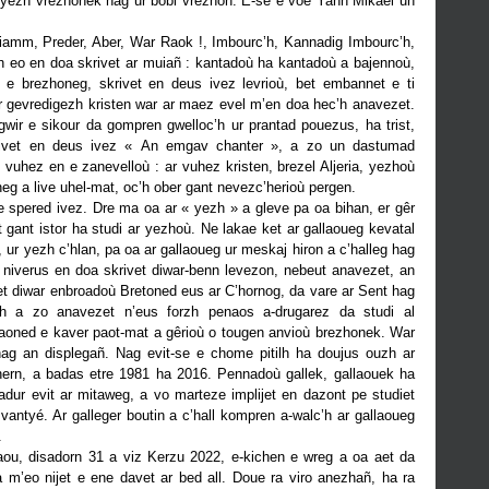
 ur yezh vrezhonek hag ur bobl vrezhon. E-se e voe Yann Mikael un
iamm, Preder, Aber, War Raok !, Imbourc’h, Kannadig Imbourc’h,
 eo en doa skrivet ar muiañ : kantadoù ha kantadoù a bajennoù,
e brezhoneg, skrivet en deus ivez levrioù, bet embannet e ti
 ar gevredigezh kristen war ar maez evel m’en doa hec’h anavezet.
wir e sikour da gompren gwelloc’h ur prantad pouezus, ha trist,
krivet en deus ivez « An emgav chanter », a zo un dastumad
vuhez en e zanevelloù : ar vuhez kristen, brezel Aljeria, yezhoù
eg a live uhel-mat, oc’h ober gant nevezc’herioù pergen.
e spered ivez. Dre ma oa ar « yezh » a gleve pa oa bihan, er gêr
gant istor ha studi ar yezhoù. Ne lakae ket ar gallaoueg kevatal
 ur yezh c’hlan, pa oa ar gallaoueg ur meskaj hiron a c’halleg hag
niverus en doa skrivet diwar-benn levezon, nebeut anavezet, an
et diwar enbroadoù Bretoned eus ar C’hornog, da vare ar Sent hag
h a zo anavezet n’eus forzh penaos a-drugarez da studi al
Naoned e kaver paot-mat a gêrioù o tougen anvioù brezhonek. War
 hag an displegañ. Nag evit-se e chome pitilh ha doujus ouzh ar
hern, a badas etre 1981 ha 2016. Pennadoù gallek, gallaouek ha
vadur evit ar mitaweg, a vo marteze implijet en dazont pe studiet
 vantyé. Ar galleger boutin a c’hall kompren a-walc’h ar gallaoueg
.
u, disadorn 31 a viz Kerzu 2022, e-kichen e wreg a oa aet da
 m’eo nijet e ene davet ar bed all. Doue ra viro anezhañ, ha ra