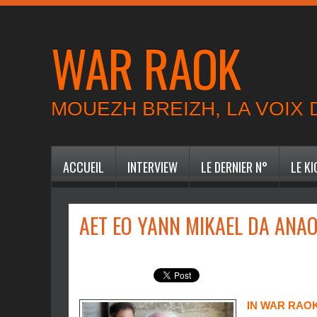
WAR RAOK
MOUEZH BREIZH, LA VOIX
ACCUEIL
INTERVIEW
LE DERNIER N°
LE K
AET EO YANN MIKAEL DA ANA
IN WAR RAOK 