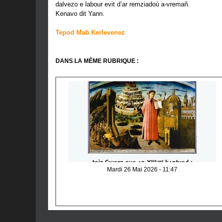
dalvezo e labour evit d’ar remziadoù a-vremañ.
Kenavo dit Yann.
Tepod Mab Kerlevenez
DANS LA MÊME RUBRIQUE :
Mardi 26 Mai 2026 - 11:47
An Divina Comedia