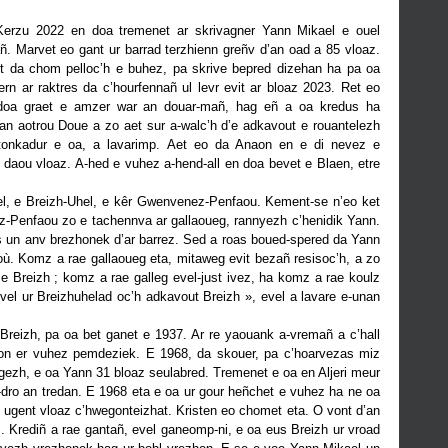
Kerzu 2022 en doa tremenet ar skrivagner Yann Mikael e ouel
. Marvet eo gant ur barrad terzhienn greñv d’an oad a 85 vloaz.
et da chom pelloc’h e buhez, pa skrive bepred dizehan ha pa oa
ern ar raktres da c’hourfennañ ul levr evit ar bloaz 2023. Ret eo
 doa graet e amzer war an douar-mañ, hag eñ a oa kredus ha
an aotrou Doue a zo aet sur a-walc’h d’e adkavout e rouantelezh
tonkadur e oa, a lavarimp. Aet eo da Anaon en e di nevez e
daou vloaz. A-hed e vuhez a-hend-all en doa bevet e Blaen, etre
iel, e Breizh-Uhel, e kêr Gwenvenez-Penfaou. Kement-se n’eo ket
z-Penfaou zo e tachennva ar gallaoueg, rannyezh c’henidik Yann.
 un anv brezhonek d’ar barrez. Sed a roas boued-spered da Yann
où. Komz a rae gallaoueg eta, mitaweg evit bezañ resisoc’h, a zo
e Breizh ; komz a rae galleg evel-just ivez, ha komz a rae koulz
vel ur Breizhuhelad oc’h adkavout Breizh », evel a lavare e-unan
e Breizh, pa oa bet ganet e 1937. Ar re yaouank a-vremañ a c’hall
jion er vuhez pemdeziek. E 1968, da skouer, pa c’hoarvezas miz
ezh, e oa Yann 31 bloaz seulabred. Tremenet e oa en Aljeri meur
r-dro an tredan. E 1968 eta e oa ur gour heñchet e vuhez ha ne oa
 ugent vloaz c’hwegonteizhat. Kristen eo chomet eta. O vont d’an
ez. Krediñ a rae gantañ, evel ganeomp-ni, e oa eus Breizh ur vroad