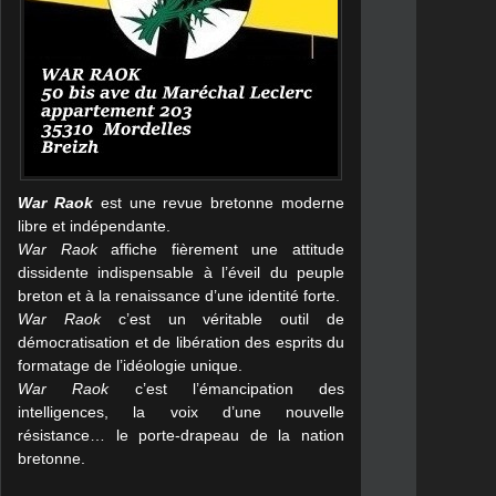
War Raok
est une revue bretonne moderne
libre et indépendante.
War Raok
affiche fièrement une attitude
dissidente indispensable à l’éveil du peuple
breton et à la renaissance d’une identité forte.
War Raok
c’est un véritable outil de
démocratisation et de libération des esprits du
formatage de l’idéologie unique.
War Raok
c’est l’émancipation des
intelligences, la voix d’une nouvelle
résistance… le porte-drapeau de la nation
bretonne.