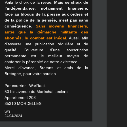
Voilà le choix de la revue.
Mais ce choix de
l’indépendance, notamment financière,
face au blocus de la presse aux ordres et
de la police de la pensée, n’est pas sans
conséquence
.
Sans moyens financiers,
autre que la démarche militante des
abonnés, le combat est inégal.
Aussi, afin
d’assurer une publication régulière et de
qualité, l’ouverture d’une souscription
permanente est le meilleur moyen de
conforter la pérennité de notre existence.
Merci d’avance, Bretons et amis de la
Bretagne, pour votre soutien.
Par courrier : WarRaok
50 bis avenue du Maréchal Leclerc
Appartement 203
35310 MORDELLES.
WR
24/04/2024