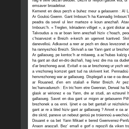
hag e tlefe bezañ dieubet. Dezhi ur relijion gatolik eta,
emsaver broadelour.
Kemeret en deus perzh e buhez meur a gelaouenn : Al L
Ar Gouloù Gwenn. Gant Imbourc’h ha Kannadig Imbourc’h
peadra da sevel ul levr marteze e koun anezhañ. Atav 
Imbourc’h. « Treglen, kêriadenn villiget », a gont diskar
Talvoudus a ra ar boan lenn anezhañ hiziv c’hoazh, peog
c’hoarvezet e Breizh e-kerzh an ugenvet kantved. S
danevelloù. Adkavout a reer ar pezh en deus levezonet e 
ha rannyezhoù Breizh. Skrivañ a rae Yann gant ur brezhon
Ar gallaoueg, pe kentoc’h ar mitaweg, a ac’hubas kalzig 
ha gant an dud en-dro dezhañ, hag ivez dre ma oa dudiet 
d’ar brezhoneg avat. Evitañ e oa ar brezhoneg ur yezh wir,
a vrezhoneg komzet gant tud na skrivent ket. Pennadoù 
henvrezhoneg war ar gallaoueg. Displegañ a rae e oa deu
ar Rouaned, d’en em staliañ e Reter Breizh. Ar pez
lec’hanvadurezh : En tric’horn etre Gwenran, Derwal ha 
glask ar wirionez e oa Yann, dre ar studi, an ezteurel
gallaoueg. Savet en doa gant ur migon ar gelaouenn Pil
brezhonek a oa enni. Ijinet e oa bet gantañ ur reizhskri
gant ar re a bled hiziv gant ar gallaoueg ? Anvet e oa ar
dre skrid, paneve un nebeut gerioù pe troiennoù a-wechoù
Douaret e oa bet Yann Mikael e bered Gwenvenez-Penfao
Anaon araozañ. Bez’ emañ e gorf o repoziñ da viken tra