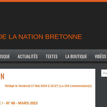
 DE LA NATION BRETONNE
IOSQUE
ACTUALITÉS
TEXTES
LA BOUTIQUE
VIDÉOS
ON
Rédigé le Vendredi 17 Mai 2024 à 16:27 | Lu 104 commentaire(s)
! - N° 66 - MARS 2023