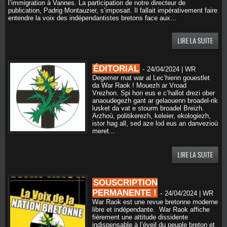
l’immigration à Vannes. La participation de notre directeur de
publication, Padrig Montauzier, s’imposait. Il fallait impérativement faire
entendre la voix des indépendantistes bretons face aux...
ÉDITORIAL
-
24/04/2024 | WR
Degemer mat war al Lec’hienn gouestlet
da War Raok ! Mouezh ar Vroad
Vrezhon. Spi hon eus e c’hallot drezi ober
anaoudegezh gant ar gelaouenn broadel-rik
lusket da vat e stourm broadel Breizh.
Arzhoù, politikerezh, keleier, ekologiezh,
istor hag all, sed aze lod eus an danvezioù
meret...
SOUSCRIPTION
PERMANENTE !
-
24/04/2024 | WR
War Raok est une revue bretonne moderne
libre et indépendante. War Raok affiche
fièrement une attitude dissidente
indispensable à l’éveil du peuple breton et