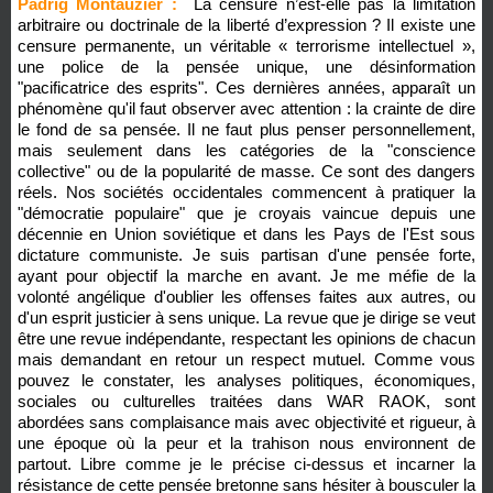
Padrig Montauzier :
La censure n’est-elle pas la limitation
arbitraire ou doctrinale de la liberté d’expression ? Il existe une
censure permanente, un véritable « terrorisme intellectuel »,
une police de la pensée unique, une désinformation
"pacificatrice des esprits". Ces dernières années, apparaît un
phénomène qu'il faut observer avec attention : la crainte de dire
le fond de sa pensée. Il ne faut plus penser personnellement,
mais seulement dans les catégories de la "conscience
collective" ou de la popularité de masse. Ce sont des dangers
réels. Nos sociétés occidentales commencent à pratiquer la
"démocratie populaire" que je croyais vaincue depuis une
décennie en Union soviétique et dans les Pays de l'Est sous
dictature communiste. Je suis partisan d'une pensée forte,
ayant pour objectif la marche en avant. Je me méfie de la
volonté angélique d'oublier les offenses faites aux autres, ou
d'un esprit justicier à sens unique. La revue que je dirige se veut
être une revue indépendante, respectant les opinions de chacun
mais demandant en retour un respect mutuel. Comme vous
pouvez le constater, les analyses politiques, économiques,
sociales ou culturelles traitées dans WAR RAOK, sont
abordées sans complaisance mais avec objectivité et rigueur, à
une époque où la peur et la trahison nous environnent de
partout. Libre comme je le précise ci-dessus et incarner la
résistance de cette pensée bretonne sans hésiter à bousculer la