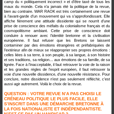
camp du « politiquement incorrect » et d’être taxé de tous les
maux du monde. Cela n’a jamais été la politique de la revue,
bien au contraire. WAR RAOK est très certainement une revue
à l’avant-garde d’un mouvement qui va s’approfondissant. Elle
affiche fièrement une attitude dissidente qui se nourrit d’une
prise de conscience des méfaits du colonialisme français et du
cosmopolitisme ambiant. Cette prise de conscience doit
conduire à renouer avec l’identité bretonne et la civilisation
européenne. Il faut refuser que les Bretons se laissent
contaminer par des émotions étrangères et préfabriquées de
l’extérieur afin de mieux se réapproprier ses propres émotions :
celles liées à sa terre, à son peuple, à sa langue, à son histoire
et ses traditions, sa religion… aux émotions de sa famille, de sa
lignée. Face à l’inacceptable, il faut retrouver la voie de la raison
et les grandes règles de l’esprit européen, il faut retrouver la
voie d’une nouvelle dissidence, d’une nouvelle résistance. Pour
conclure, notre dissidence n’est pas seulement réfléchir, c’est
aussi agir autrement. Voilà le choix de la revue.
QUESTION : VOTRE REVUE N’A PAS CHOISI LE
CRÉNEAU POLITIQUE LE PLUS FACILE, ELLE
S’INSCRIT DANS UNE DÉMARCHE BRETONNE À
LA FOIS NATIONALISTE ET INDÉPENDANTISTE.