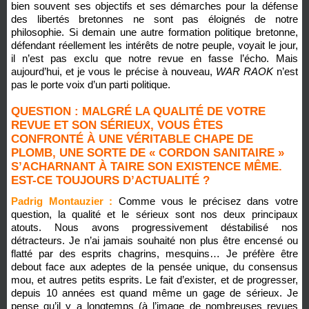
bien souvent ses objectifs et ses démarches pour la défense
des libertés bretonnes ne sont pas éloignés de notre
philosophie. Si demain une autre formation politique bretonne,
défendant réellement les intérêts de notre peuple, voyait le jour,
il n’est pas exclu que notre revue en fasse l’écho. Mais
aujourd’hui, et je vous le précise à nouveau,
WAR RAOK
n’est
pas le porte voix d’un parti politique.
QUESTION : MALGRÉ LA QUALITÉ DE VOTRE
REVUE ET SON SÉRIEUX, VOUS ÊTES
CONFRONTÉ À UNE VÉRITABLE CHAPE DE
PLOMB, UNE SORTE DE « CORDON SANITAIRE »
S’ACHARNANT À TAIRE SON EXISTENCE MÊME.
EST-CE TOUJOURS D’ACTUALITÉ ?
Padrig Montauzier :
Comme vous le précisez dans votre
question, la qualité et le sérieux sont nos deux principaux
atouts. Nous avons progressivement déstabilisé nos
détracteurs. Je n’ai jamais souhaité non plus être encensé ou
flatté par des esprits chagrins, mesquins… Je préfère être
debout face aux adeptes de la pensée unique, du consensus
mou, et autres petits esprits. Le fait d’exister, et de progresser,
depuis 10 années est quand même un gage de sérieux. Je
pense qu’il y a longtemps (à l’image de nombreuses revues