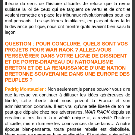
théorie du sens de l’histoire officielle. Je refuse que la revue
subisse la loi de ceux qui se targuent de vertu et de droit et
veulent remettre en place les tribunaux révolutionnaires pour les
mal-pensants. Les systèmes totalitaires, en plaçant dans la loi
la déviance politique, nous ont montré qu’ils avaient bien saisi la
leçon.
QUESTION : POUR CONCLURE, QUELS SONT VOS
PROJETS POUR WAR RAOK ? ALLEZ-VOUS
PERSÉVÉRER DANS VOTRE LIGNE DE DISSIDENT
ET DE PORTE-DRAPEAU DU NATIONALISME
BRETON ET DE LA RENAISSANCE D’UNE NATION
BRETONNE SOUVERAINE DANS UNE EUROPE DES
PEUPLES ?
Padrig Montauzier :
Non seulement je pense pouvoir vous dire
que la revue va continuer à diffuser les idées généreuses de
liberté, cette liberté dont nous privent la France et son
administration coloniale. Il est vrai qu’une telle liberté de ton ne
peut que déplaire chez nos adversaires.
WAR RAOK
depuis sa
création a mis fin à la « vérité unique », a revisité l’histoire
officielle, mis en lumière les connivences de certains… A notre
époque bien-pensante, toute pensée rebelle est diabolisée.
Nous nous en sommes bien acclimatés. Si certains aujourd’hui