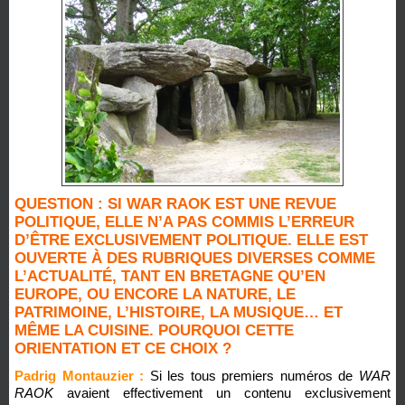
QUESTION : SI WAR RAOK EST UNE REVUE
POLITIQUE, ELLE N’A PAS COMMIS L’ERREUR
D’ÊTRE EXCLUSIVEMENT POLITIQUE. ELLE EST
OUVERTE À DES RUBRIQUES DIVERSES COMME
L’ACTUALITÉ, TANT EN BRETAGNE QU’EN
EUROPE, OU ENCORE LA NATURE, LE
PATRIMOINE, L’HISTOIRE, LA MUSIQUE… ET
MÊME LA CUISINE. POURQUOI CETTE
ORIENTATION ET CE CHOIX ?
Padrig Montauzier :
Si les tous premiers numéros de
WAR
RAOK
avaient effectivement un contenu exclusivement