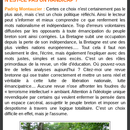
N’EST-CE PAS UN HANDICAP ?
Padrig Montauzier :
Certes ce choix n’est certainement pas le
plus aisé, mais c’est un choix politique réfléchi. Ainsi le lecteur
peut s’informer et mieux comprendre ce que renferment les
mots nationalisme et indépendance. Trop d’erreurs volontaires
diffusées par les opposants à toute émancipation du peuple
breton sont ainsi corrigées. La Bretagne subit une occupation
depuis la perte de son indépendance, la Bretagne est une des
plus vieilles nations européennes…. Tout cela il faut non
seulement le dire, l’écrire, mais également l’expliquer avec des
mots justes, simples et sans excès. C’est un des rôles
primordiaux de la revue, un rôle d’éducation. Où pouvez-vous
lire de telles analyses aujourd’hui ? Citez-moi une revue
bretonne qui ose traiter correctement et mettre un sens réel et
véritable à cette lutte de libération nationale, lutte
émancipatrice… Aucune revue n’ose affronter les foudres du
« terrorisme intellectuel » ambiant. Attention à l’idéologie unique
revendiquée par certains qui veulent enfermer la pensée dans
un espace carcéral, assujettir le peuple breton et imposer un
despotisme à travers une logique totalitaire. C’est un choix
difficile en effet, mais je l’assume.