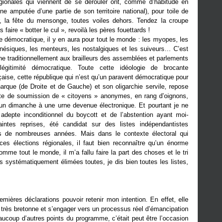
égionales qui viennent de se dérouler ont, comme d’habitude en
ne amputée d’une partie de son territoire national), pour toile de
r, la fête du mensonge, toutes voiles dehors. Tendez la croupe
 faire « botter le cul », revoilà les pères fouettards !
ce démocratique, il y en aura pour tout le monde : les myopes, les
nésiques, les menteurs, les nostalgiques et les suiveurs… C’est
nne traditionnellement aux brailleurs des assemblées et parlements
 légitimité démocratique. Toute cette idéologie de brocante
çaise, cette république qui n’est qu’un paravent démocratique pour
que (de Droite et de Gauche) et son oligarchie servile, repose
ste de soumission de « citoyens » anonymes, en rang d’oignons,
un dimanche à une urne devenue électronique. Et pourtant je ne
adepte inconditionnel du boycott et de l’abstention ayant moi-
tes reprises, été candidat sur des listes indépendantistes
s de nombreuses années. Mais dans le contexte électoral qui
es élections régionales, il faut bien reconnaître qu’un énorme
e tout le monde, il m’a fallu faire la part des choses et le tri
 systématiquement élimées toutes, je dis bien toutes les listes,
ières déclarations pouvoir retenir mon intention. En effet, elle
n très bretonne et s’engager vers un processus réel d’émancipation
aucoup d’autres points du programme, c’était peut être l’occasion