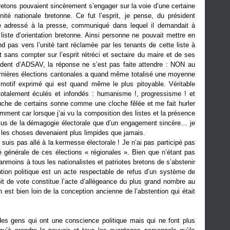
retons pouvaient sincèrement s’engager sur la voie d’une certaine
ité nationale bretonne. Ce fut l’esprit, je pense, du président
adressé à la presse, communiqué dans lequel il demandait à
liste d’orientation bretonne. Ainsi personne ne pouvait mettre en
nd pas vers l’unité tant réclamée par les tenants de cette liste à
t sans compter sur l’esprit rétréci et sectaire du maire et de ses
ident d’ADSAV, la réponse ne s’est pas faite attendre : NON au
dernières élections cantonales a quand même totalisé une moyenne
motif exprimé qui est quand même le plus pitoyable. Véritable
talement éculés et infondés : humanisme !, progressisme ! et
uche de certains sonne comme une cloche fêlée et me fait hurler
demment car lorsque j’ai vu la composition des listes et la présence
plus de la démagogie électorale que d’un engagement sincère… je
 les choses devenaient plus limpides que jamais.
ne suis pas allé à la kermesse électorale ! Je n’ai pas participé pas
e générale de ces élections « régionales ». Bien que n’étant pas
anmoins à tous les nationalistes et patriotes bretons de s’abstenir
ntion politique est un acte respectable de refus d’un système de
it de vote constitue l’acte d’allégeance du plus grand nombre au
est bien loin de la conception ancienne de l’abstention qui était
 des gens qui ont une conscience politique mais qui ne font plus