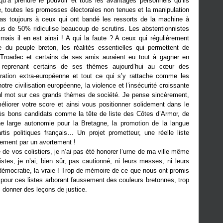
 qu’à prendre le pouvoir et tous les avantages personnels qu’ils
, toutes les promesses électorales non tenues et la manipulation
 pas toujours à ceux qui ont bandé les ressorts de la machine à
lus de 50% ridiculise beaucoup de scrutins. Les abstentionnistes
 mais il en est ainsi ! A qui la faute ? A ceux qui régulièrement
 du peuple breton, les réalités essentielles qui permettent de
Troadec et certains de ses amis auraient eu tout à gagner en
 reprenant certains de ses thèmes aujourd’hui au cœur des
ration extra-européenne et tout ce qui s’y rattache comme les
otre civilisation européenne, la violence et l’insécurité croissante
ul mot sur ces grands thèmes de société. Je pense sincèrement,
liorer votre score et ainsi vous positionner solidement dans le
 très bons candidats comme la tête de liste des Côtes d’Armor, de
ne large autonomie pour la Bretagne, la promotion de la langue
tis politiques français… Un projet prometteur, une réelle liste
uement par un avortement !
le de vos colistiers, je n’ai pas été honorer l’urne de ma ville même
tes, je n’ai, bien sûr, pas cautionné, ni leurs messes, ni leurs
démocratie, la vraie ! Trop de mémoire de ce que nous ont promis
 pour ces listes arborant faussement des couleurs bretonnes, trop
s donner des leçons de justice.