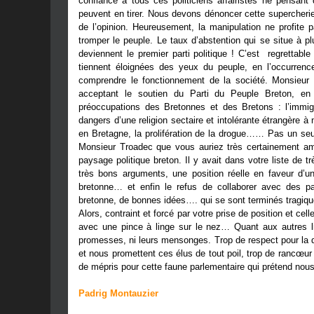
confiance à tous ces politiciens affairistes ne pensant
peuvent en tirer. Nous devons dénoncer cette supercherie
de l’opinion. Heureusement, la manipulation ne profite
tromper le peuple. Le taux d’abstention qui se situe à p
deviennent le premier parti politique ! C’est regrettable
tiennent éloignées des yeux du peuple, en l’occurrence
comprendre le fonctionnement de la société. Monsieur 
acceptant le soutien du Parti du Peuple Breton, en
préoccupations des Bretonnes et des Bretons : l’immig
dangers d’une religion sectaire et intolérante étrangère à n
en Bretagne, la prolifération de la drogue…… Pas un se
Monsieur Troadec que vous auriez très certainement amé
paysage politique breton. Il y avait dans votre liste de
très bons arguments, une position réelle en faveur d’u
bretonne… et enfin le refus de collaborer avec des par
bretonne, de bonnes idées…. qui se sont terminés tragiq
Alors, contraint et forcé par votre prise de position et cel
avec une pince à linge sur le nez… Quant aux autres lis
promesses, ni leurs mensonges. Trop de respect pour la 
et nous promettent ces élus de tout poil, trop de rancœur
de mépris pour cette faune parlementaire qui prétend nou
Padrig Montauzier