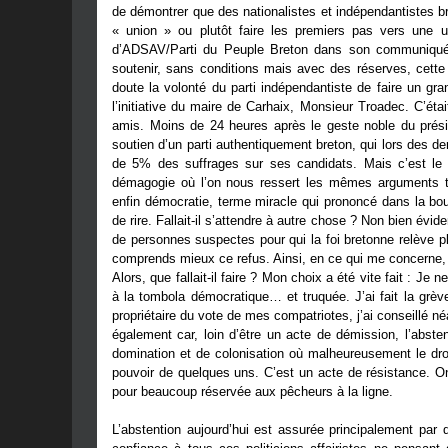
de démontrer que des nationalistes et indépendantistes b
« union » ou plutôt faire les premiers pas vers une un
d’ADSAV/Parti du Peuple Breton dans son communiqué 
soutenir, sans conditions mais avec des réserves, cette 
doute la volonté du parti indépendantiste de faire un gra
l’initiative du maire de Carhaix, Monsieur Troadec. C’étai
amis. Moins de 24 heures après le geste noble du prés
soutien d’un parti authentiquement breton, qui lors des 
de 5% des suffrages sur ses candidats. Mais c’est le 
démagogie où l’on nous ressert les mêmes arguments to
enfin démocratie, terme miracle qui prononcé dans la bo
de rire. Fallait-il s’attendre à autre chose ? Non bien évi
de personnes suspectes pour qui la foi bretonne relève 
comprends mieux ce refus. Ainsi, en ce qui me concerne,
Alors, que fallait-il faire ? Mon choix a été vite fait : Je 
à la tombola démocratique… et truquée. J’ai fait la grèv
propriétaire du vote de mes compatriotes, j’ai conseillé né
également car, loin d’être un acte de démission, l’abste
domination et de colonisation où malheureusement le dro
pouvoir de quelques uns. C’est un acte de résistance. On 
pour beaucoup réservée aux pêcheurs à la ligne.
L’abstention aujourd’hui est assurée principalement par