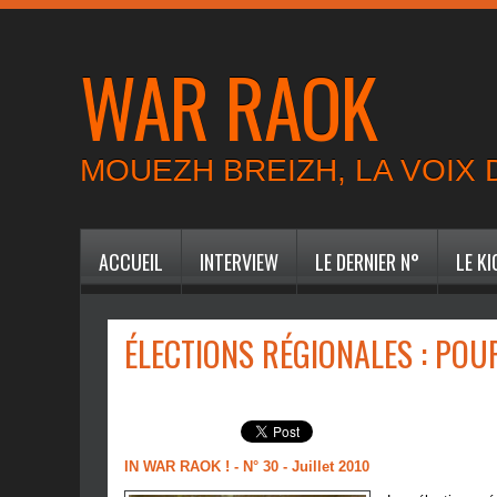
WAR RAOK
MOUEZH BREIZH, LA VOIX
ACCUEIL
INTERVIEW
LE DERNIER N°
LE K
ÉLECTIONS RÉGIONALES : POU
IN WAR RAOK ! - N° 30 - Juillet 2010