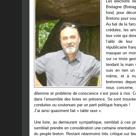
Les élections r
Bretagne (Bretag
fond, pour déco
Bretons pour vous
Au bal de la far
crédules, les am
leur vote qui do
l’alibi de leur
républicaine fran
masquer un monar
sur ce triste ge
tendant la main 
suis en rien un 
même, et à main
bretonnes depui
nous concerne, c
dilemme et problème de conscience s’est posé à moi. Comm
dans l’ensemble des listes en présence. Se sont trouvées
conduites ou soutenues par un parti politique français !
J’ai ainsi quasiment fait « table rase ».
Une liste, au demeurant sympathique, semblait à ces prem
semblait prendre en considération une certaine orientatio
du peuple breton. Restant néanmoins très critique sur be