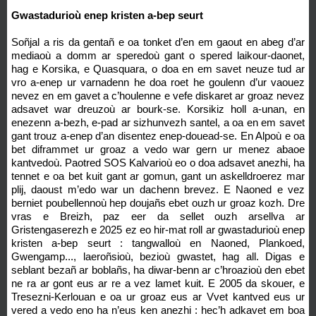
Gwastadurioù enep kristen a-bep seurt
Soñjal a ris da gentañ e oa tonket d’en em gaout en abeg d’ar
mediaoù a domm ar speredoù gant o spered laikour-daonet,
hag e Korsika, e Quasquara, o doa en em savet neuze tud ar
vro a-enep ur varnadenn he doa roet he goulenn d’ur vaouez
nevez en em gavet a c’houlenne e vefe diskaret ar groaz nevez
adsavet war dreuzoù ar bourk-se. Korsikiz holl a-unan, en
enezenn a-bezh, e-pad ar sizhunvezh santel, a oa en em savet
gant trouz a-enep d’an disentez enep-douead-se. En Alpoù e oa
bet diframmet ur groaz a vedo war gern ur menez abaoe
kantvedoù. Paotred SOS Kalvarioù eo o doa adsavet anezhi, ha
tennet e oa bet kuit gant ar gomun, gant un askelldroerez mar
plij, daoust m’edo war un dachenn brevez. E Naoned e vez
berniet poubellennoù hep doujañs ebet ouzh ur groaz kozh. Dre
vras e Breizh, paz eer da sellet ouzh arsellva ar
Gristengaserezh e 2025 ez eo hir-mat roll ar gwastadurioù enep
kristen a-bep seurt : tangwalloù en Naoned, Plankoed,
Gwengamp..., laeroñsioù, bezioù gwastet, hag all. Digas e
seblant bezañ ar boblañs, ha diwar-benn ar c’hroazioù den ebet
ne ra ar gont eus ar re a vez lamet kuit. E 2005 da skouer, e
Tresezni-Kerlouan e oa ur groaz eus ar Vvet kantved eus ur
vered a vedo eno ha n’eus ken anezhi : hec’h adkavet em boa