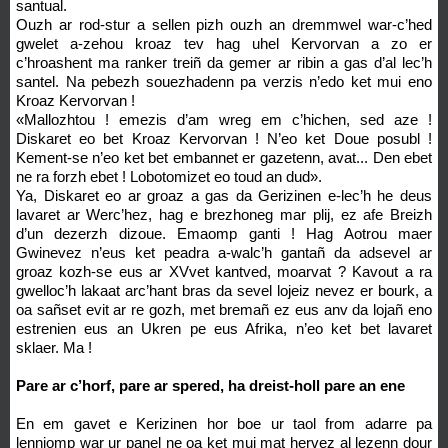
santual.
Ouzh ar rod-stur a sellen pizh ouzh an dremmwel war-c’hed
gwelet a-zehou kroaz tev hag uhel Kervorvan a zo er
c’hroashent ma ranker treiñ da gemer ar ribin a gas d’al lec’h
santel. Na pebezh souezhadenn pa verzis n’edo ket mui eno
Kroaz Kervorvan !
«Mallozhtou ! emezis d’am wreg em c’hichen, sed aze !
Diskaret eo bet Kroaz Kervorvan ! N’eo ket Doue posubl !
Kement-se n’eo ket bet embannet er gazetenn, avat... Den ebet
ne ra forzh ebet ! Lobotomizet eo toud an dud».
Ya, Diskaret eo ar groaz a gas da Gerizinen e-lec’h he deus
lavaret ar Werc’hez, hag e brezhoneg mar plij, ez afe Breizh
d’un dezerzh dizoue. Emaomp ganti ! Hag Aotrou maer
Gwinevez n’eus ket peadra a-walc’h gantañ da adsevel ar
groaz kozh-se eus ar XVvet kantved, moarvat ? Kavout a ra
gwelloc’h lakaat arc’hant bras da sevel lojeiz nevez er bourk, a
oa sañset evit ar re gozh, met bremañ ez eus anv da lojañ eno
estrenien eus an Ukren pe eus Afrika, n’eo ket bet lavaret
sklaer. Ma !
Pare ar c’horf, pare ar spered, ha dreist-holl pare an ene
En em gavet e Kerizinen hor boe ur taol from adarre pa
lennjomp war ur panel ne oa ket mui mat hervez al lezenn dour