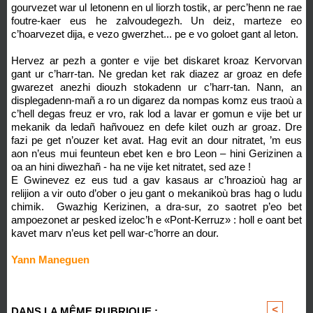
gourvezet war ul letonenn en ul liorzh tostik, ar perc’henn ne rae
foutre-kaer eus he zalvoudegezh. Un deiz, marteze eo
c’hoarvezet dija, e vezo gwerzhet... pe e vo goloet gant al leton.
Hervez ar pezh a gonter e vije bet diskaret kroaz Kervorvan
gant ur c’harr-tan. Ne gredan ket rak diazez ar groaz en defe
gwarezet anezhi diouzh stokadenn ur c’harr-tan. Nann, an
displegadenn-mañ a ro un digarez da nompas komz eus traoù a
c’hell degas freuz er vro, rak lod a lavar er gomun e vije bet ur
mekanik da ledañ hañvouez en defe kilet ouzh ar groaz. Dre
fazi pe get n’ouzer ket avat. Hag evit an dour nitratet, ’m eus
aon n’eus mui feunteun ebet ken e bro Leon – hini Gerizinen a
oa an hini diwezhañ - ha ne vije ket nitratet, sed aze !
E Gwinevez ez eus tud a gav kasaus ar c’hroazioù hag ar
relijion a vir outo d’ober o jeu gant o mekanikoù bras hag o ludu
chimik. Gwazhig Kerizinen, a dra-sur, zo saotret p’eo bet
ampoezonet ar pesked izeloc’h e «Pont-Kerruz» : holl e oant bet
kavet marv n’eus ket pell war-c’horre an dour.
Yann Maneguen
<
>
DANS LA MÊME RUBRIQUE :