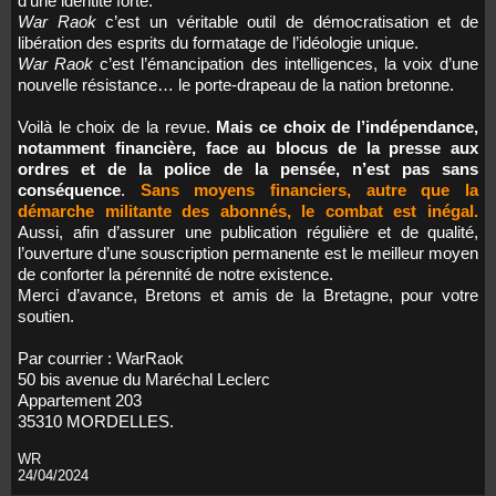
d’une identité forte.
War Raok
c’est un véritable outil de démocratisation et de
libération des esprits du formatage de l’idéologie unique.
War Raok
c’est l’émancipation des intelligences, la voix d’une
nouvelle résistance… le porte-drapeau de la nation bretonne.
Voilà le choix de la revue.
Mais ce choix de l’indépendance,
notamment financière, face au blocus de la presse aux
ordres et de la police de la pensée, n’est pas sans
conséquence
.
Sans moyens financiers, autre que la
démarche militante des abonnés, le combat est inégal.
Aussi, afin d’assurer une publication régulière et de qualité,
l’ouverture d’une souscription permanente est le meilleur moyen
de conforter la pérennité de notre existence.
Merci d’avance, Bretons et amis de la Bretagne, pour votre
soutien.
Par courrier : WarRaok
50 bis avenue du Maréchal Leclerc
Appartement 203
35310 MORDELLES.
WR
24/04/2024