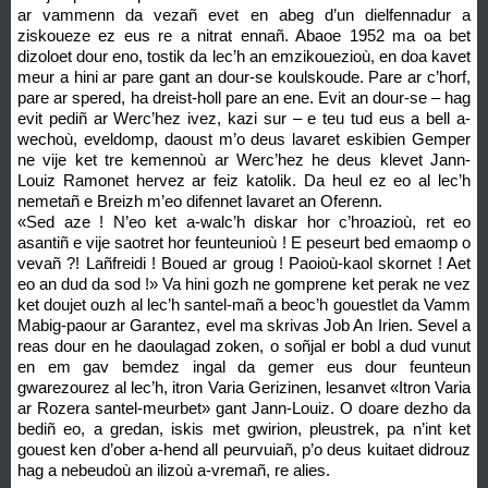
ar vammenn da vezañ evet en abeg d’un dielfennadur a
ziskoueze ez eus re a nitrat ennañ. Abaoe 1952 ma oa bet
dizoloet dour eno, tostik da lec’h an emzikouezioù, en doa kavet
meur a hini ar pare gant an dour-se koulskoude. Pare ar c’horf,
pare ar spered, ha dreist-holl pare an ene. Evit an dour-se – hag
evit pediñ ar Werc’hez ivez, kazi sur – e teu tud eus a bell a-
wechoù, eveldomp, daoust m’o deus lavaret eskibien Gemper
ne vije ket tre kemennoù ar Werc’hez he deus klevet Jann-
Louiz Ramonet hervez ar feiz katolik. Da heul ez eo al lec’h
nemetañ e Breizh m’eo difennet lavaret an Oferenn.
«Sed aze ! N’eo ket a-walc’h diskar hor c’hroazioù, ret eo
asantiñ e vije saotret hor feunteunioù ! E peseurt bed emaomp o
vevañ ?! Lañfreidi ! Boued ar groug ! Paoioù-kaol skornet ! Aet
eo an dud da sod !» Va hini gozh ne gomprene ket perak ne vez
ket doujet ouzh al lec’h santel-mañ a beoc’h gouestlet da Vamm
Mabig-paour ar Garantez, evel ma skrivas Job An Irien. Sevel a
reas dour en he daoulagad zoken, o soñjal er bobl a dud vunut
en em gav bemdez ingal da gemer eus dour feunteun
gwarezourez al lec’h, itron Varia Gerizinen, lesanvet «Itron Varia
ar Rozera santel-meurbet» gant Jann-Louiz. O doare dezho da
bediñ eo, a gredan, iskis met gwirion, pleustrek, pa n’int ket
gouest ken d’ober a-hend all peurvuiañ, p’o deus kuitaet didrouz
hag a nebeudoù an ilizoù a-vremañ, re alies.