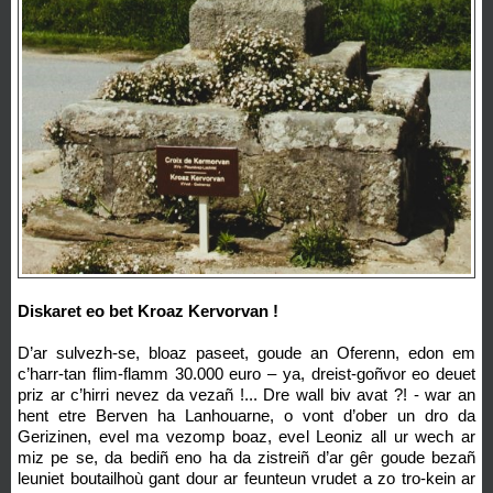
Diskaret eo bet Kroaz Kervorvan !
D’ar sulvezh-se, bloaz paseet, goude an Oferenn, edon em
c’harr-tan flim-flamm 30.000 euro – ya, dreist-goñvor eo deuet
priz ar c’hirri nevez da vezañ !... Dre wall biv avat ?! - war an
hent etre Berven ha Lanhouarne, o vont d’ober un dro da
Gerizinen, evel ma vezomp boaz, evel Leoniz all ur wech ar
miz pe se, da bediñ eno ha da zistreiñ d’ar gêr goude bezañ
leuniet boutailhoù gant dour ar feunteun vrudet a zo tro-kein ar