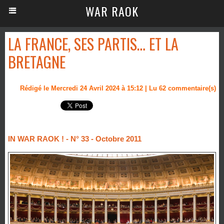
WAR RAOK
LA FRANCE, SES PARTIS… ET LA
BRETAGNE
Rédigé le Mercredi 24 Avril 2024 à 15:12 | Lu 62 commentaire(s)
IN WAR RAOK ! - N° 33 - Octobre 2011