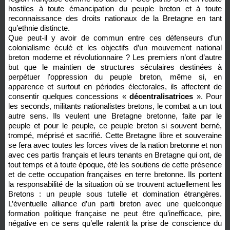
hostiles à toute émancipation du peuple breton et à toute
reconnaissance des droits nationaux de la Bretagne en tant
qu’ethnie distincte.
Que peut-il y avoir de commun entre ces défenseurs d’un
colonialisme éculé et les objectifs d’un mouvement national
breton moderne et révolutionnaire ? Les premiers n’ont d’autre
but que le maintien de structures séculaires destinées à
perpétuer l’oppression du peuple breton, même si, en
apparence et surtout en périodes électorales, ils affectent de
consentir quelques concessions «
décentralisatrices
». Pour
les seconds, militants nationalistes bretons, le combat a un tout
autre sens. Ils veulent une Bretagne bretonne, faite par le
peuple et pour le peuple, ce peuple breton si souvent berné,
trompé, méprisé et sacrifié. Cette Bretagne libre et souveraine
se fera avec toutes les forces vives de la nation bretonne et non
avec ces partis français et leurs tenants en Bretagne qui ont, de
tout temps et à toute époque, été les soutiens de cette présence
et de cette occupation françaises en terre bretonne. Ils portent
la responsabilité de la situation où se trouvent actuellement les
Bretons : un peuple sous tutelle et domination étrangères.
L’éventuelle alliance d’un parti breton avec une quelconque
formation politique française ne peut être qu’inefficace, pire,
négative en ce sens qu’elle ralentit la prise de conscience du