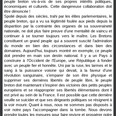
peuple breton vis-à-vis de ses propres intérêts politiques,
économiques et culturels. Cette dangereuse collaboration doit
être dénoncée !
Spolié depuis des siècles, trahi par les élites parlementaires, le
peuple breton, qui a vu sa légitimité foulée aux pieds depuis la
disparition par la contrainte des organes de sa souveraineté
nationale, ne doit plus faire preuve d’une mentalité de vaincu et
continuer à se tourner toujours vers le maître. Les Bretons
constituent un grand peuple qui a souvent suscité l’admiration
du monde en bien des circonstances et dans bien des
domaines. Aujourd’hui, toujours montré en exemple, ce peuple
doit prendre en main son destin national. Il y a un Pays à
construire à l’Occident de l’Europe, une République à fonder
avec un peuple fier et honnête. Uni par la ruse, les larmes et le
sang à la puissance voisine qui devait, à la faveur d’une
révolution sanguinaire, s’emparer de son être physique et
supprimer ses dernières libertés de peuple libre, le peuple
breton doit maintenant s’inspirer des victoires des petits peuples
européens et se réapproprier ses libertés élémentaires dont il
est privé au sein de la France. Il est possible que cette dernière
veuille se suicider et que ses dirigeants politiques se résignent à
la voir mourir. Quant à nous, nous ne sommes pas disposés à
voir notre pays l'accompagner dans la tombe. Nous devons
prendre toutes les mesures pour faire revivre et prospérer notre