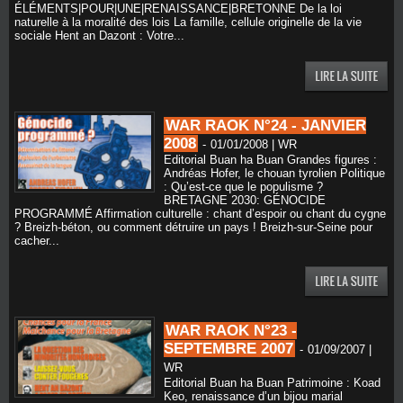
ÉLÉMENTS|POUR|UNE|RENAISSANCE|BRETONNE De la loi
naturelle à la moralité des lois La famille, cellule originelle de la vie
sociale Hent an Dazont : Votre...
WAR RAOK N°24 - JANVIER
2008
-
01/01/2008 | WR
Editorial Buan ha Buan Grandes figures :
Andréas Hofer, le chouan tyrolien Politique
: Qu’est-ce que le populisme ?
BRETAGNE 2030: GÉNOCIDE
PROGRAMMÉ Affirmation culturelle : chant d’espoir ou chant du cygne
? Breizh-béton, ou comment détruire un pays ! Breizh-sur-Seine pour
cacher...
WAR RAOK N°23 -
SEPTEMBRE 2007
-
01/09/2007 |
WR
Editorial Buan ha Buan Patrimoine : Koad
Keo, renaissance d’un bijou marial