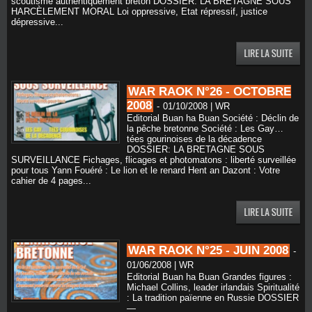
scoutisme authentiquement breton DOSSIER: LA BRETAGNE SOUS
HARCÈLEMENT MORAL Loi oppressive, Etat répressif, justice
dépressive...
WAR RAOK N°26 - OCTOBRE
2008
-
01/10/2008 | WR
Editorial Buan ha Buan Société : Déclin de
la pêche bretonne Société : Les Gay…
tées gourinoises de la décadence
DOSSIER: LA BRETAGNE SOUS
SURVEILLANCE Fichages, flicages et photomatons : liberté surveillée
pour tous Yann Fouéré : Le lion et le renard Hent an Dazont : Votre
cahier de 4 pages...
WAR RAOK N°25 - JUIN 2008
-
01/06/2008 | WR
Editorial Buan ha Buan Grandes figures :
Michael Collins, leader irlandais Spiritualité
: La tradition païenne en Russie DOSSIER
—