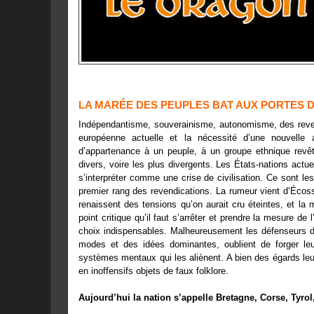
LA MARÉE DES PEUPLES BAT AUX PORTES D
Indépendantisme, souverainisme, autonomisme, des revendi
européenne actuelle et la nécessité d’une nouvelle 
d’appartenance à un peuple, à un groupe ethnique revêt
divers, voire les plus divergents. Les États-nations actu
s’interpréter comme une crise de civilisation. Ce sont le
premier rang des revendications. La rumeur vient d’Écos
renaissent des tensions qu’on aurait cru éteintes, et
la 
point critique qu’il faut s’arrêter et prendre la mesure de 
choix indispensables. Malheureusement les défenseurs des
modes et des idées dominantes, oublient de forger le
systèmes mentaux qui les aliènent. A bien des égards leur
en inoffensifs objets de faux folklore.
Aujourd’hui la nation s’appelle Bretagne, Corse, Tyrol