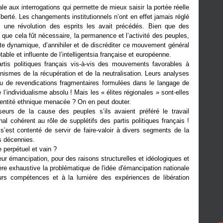
le aux interrogations qui permette de mieux saisir la portée réelle
berté. Les changements institutionnels n’ont en effet jamais réglé
t, une révolution des esprits les avait précédés. Bien que des
 que cela fût nécessaire, la permanence et l’activité des peuples,
ette dynamique, d’annihiler et de discréditer ce mouvement général
able et influente de l’intelligentsia française et européenne.
partis politiques français vis-à-vis des mouvements favorables à
ismes de la récupération et de la neutralisation. Leurs analyses
ceau de revendications fragmentaires formulées dans le langage de
individualisme absolu ! Mais les « élites régionales » sont-elles
identité ethnique menacée ? On en peut douter.
urs de la cause des peuples s’ils avaient préféré le travail
nal cohérent au rôle de supplétifs des partis politiques français !
s’est contenté de servir de faire-valoir à divers segments de la
s décennies.
erpétuel et vain ?
leur émancipation, pour des raisons structurelles et idéologiques et
re exhaustive la problématique de l'idée d'émancipation nationale
leurs compétences et à la lumière des expériences de libération