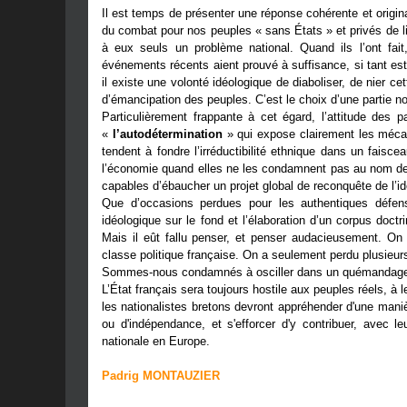
Il est temps de présenter une réponse cohérente et origina
du combat pour nos peuples « sans États » et privés de li
à eux seuls un problème national. Quand ils l’ont fai
événements récents aient prouvé à suffisance, si tant est
il existe une volonté idéologique de diaboliser, de nier c
d’émancipation des peuples. C’est le choix d’une partie not
Particulièrement frappante à cet égard, l’attitude des 
«
l’autodétermination
» qui expose clairement les mécan
tendent à fondre l’irréductibilité ethnique dans un fais
l’économie quand elles ne les condamnent pas au nom de l’
capables d’ébaucher un projet global de reconquête de l’
Que d’occasions perdues pour les authentiques défense
idéologique sur le fond et l’élaboration d’un corpus doctri
Mais il eût fallu penser, et penser audacieusement. On 
classe politique française. On a seulement perdu plusieur
Sommes-nous condamnés à osciller dans un quémandage p
L’État français sera toujours hostile aux peuples réels, à 
les nationalistes bretons devront appréhender d'une maniè
ou d'indépendance, et s'efforcer d'y contribuer, avec 
nationale en Europe.
Padrig MONTAUZIER