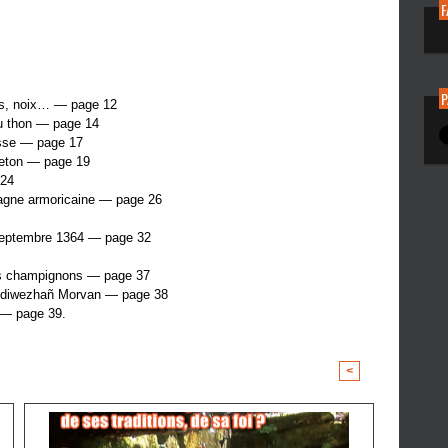
P
es, noix… — page 12
u thon
— page 14
osse — page 17
breton — page 19
 24
agne armoricaine — page 26
9 septembre 1364 — page 32
its champignons — page 37
ur diwezhañ Morvan — page 38
 — page 39.
<
>