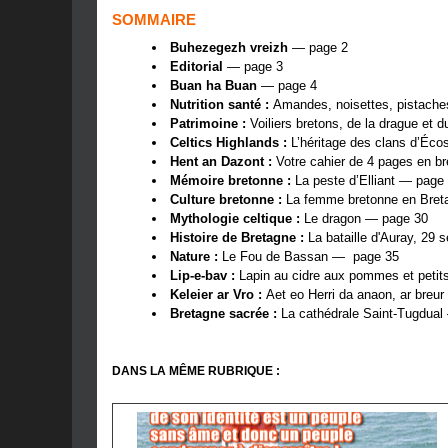
SOMMAIRE
Buhezegezh vreizh
— page 2
Editorial
— page 3
Buan ha Buan
— page 4
Nutrition santé :
Amandes, noisettes, pistach
Patrimoine :
Voiliers bretons, de la drague et d
Celtics Highlands :
L’héritage des clans d’Éc
Hent an Dazont :
Votre cahier de 4 pages en 
Mémoire bretonne :
La peste d’Elliant — page
Culture bretonne :
La femme bretonne en Bret
Mythologie celtique :
Le dragon — page 30
Histoire de Bretagne :
La bataille d'Auray, 2
Nature :
Le Fou de Bassan — page 35
Lip-e-bav :
Lapin au cidre aux pommes et pet
Keleier ar Vro :
Aet eo Herri da anaon, ar bre
Bretagne sacrée :
La cathédrale Saint-Tugdual
DANS LA MÊME RUBRIQUE :