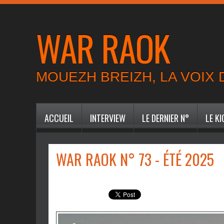
WAR RAOK
MOUEZH BREIZH, LA VOIX
ACCUEIL
INTERVIEW
LE DERNIER N°
LE K
WAR RAOK N° 73 - ÉTÉ 2025