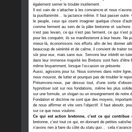
également semer le trouble inutilement.
Il est vain de s’attacher à les convaincre et nous n’avon
la pusillanimité… la jactance même. Il faut passer outre
le peuple, ceux qui osent imaginer quelque chose d’autr
comme ferment au sein de la pâte bretonne et sachons a
n’est pas levain, ce qui n’est pas ferment, ce qui n’est pa
pour les conquérir, ils se manifesteront à leur heure. Ne 
mieux-là, économisons nos efforts afin de les donner ai
beaucoup de sérénité et de calme, il convient de traiter t
sûr pour eux, mais sans eux. Servons leur intérêt en tute
dans leur immense majorité les Bretons sont fiers d’être Br
même bruyamment, lorsque l’occasion se présente.
Aussi, agissons pour lui. Nous sommes dans notre ligne, 
nous mouvoir, de lutter et pourquoi pas de troubler le rep
Préservons-nous, par dessus tout, d’une sorte d’obse
hypnotiser soit sur nos fondations, même les plus solides,
sur une formule, un slogan ou un enseignement de notre d
Fondation et doctrine ne sont que des moyens, importants
de nous affirmer et vite vers l’objectif. Il faut aboutir, p
sur ce que nous voulons.
Ce qui est action bretonne, c’est ce qui contribue 
bretonne, c’est tout ce qui, en donnant de petites satisfac
n’avons rien à faire du côté du
statu quo
… cela n’avance 