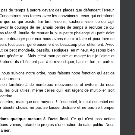
s pas de temps à perdre devant des places que défendent l’erreur,
. Concentrons nos forces avec les convaincus, ceux qui entraînent
e que ce qui existe. En bref, visons, sachons viser ce qui agit
voir le courage de ne jamais perdre de temps à recruter ce qui
s réactif. Inutile de remuer la plus petite phalange du petit doigt
pas se déranger pour eux nous avons mieux à faire et pour faire ce
lleurs tout aussi généreusement et beaucoup plus utilement. Avec
out ce petit monde-là, passifs, septiques, en mineur. Agissons bien
urs généreux... Mais c’est mon peuple et malgré tout je l’aime et
etons, ils n’hésitent pas à le revendiquer, haut et fort, et parfois
nous suivons notre ordre, nous faisons notre fonction qui est de
os des morts.
ssion familière à de nombreux mouvements et évitons de nous
 les plus utiles, même celles qu’il est urgent de multiplier, soit
octrine.
 certes, mais que des moyens ! L’essentiel, le seul essentiel est
our aboutir choisir, ne pas se laisser distraire et ne pas se tromper
dans quelque mesure à l’acte final.
Ce qui n’est pas action
tions vaines, retarde le progrès d’une action de salut public. Nous
à rien.