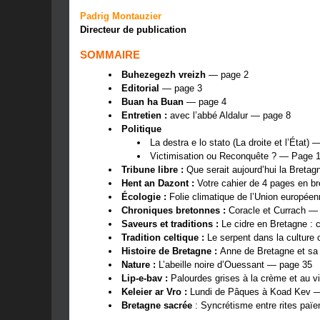
Padrig Montauzier
Directeur de publication
SOMMAIRE
Buhezegezh vreizh
— page 2
Editorial
— page 3
Buan ha Buan
— page 4
Entretien :
avec l’abbé Aldalur — page 8
Politique
La destra e lo stato (La droite et l’État)
Victimisation ou Reconquête ? — Page 
Tribune libre :
Que serait aujourd’hui la Bretag
Hent an Dazont :
Votre cahier de 4 pages en b
Écologie :
Folie climatique de l’Union europé
Chroniques bretonnes :
Coracle et Currach —
Saveurs et traditions :
Le cidre en Bretagne : c
Tradition celtique :
Le serpent dans la culture
Histoire de Bretagne :
Anne de Bretagne et s
Nature :
L’abeille noire d’Ouessant — page 35
Lip-e-bav :
Palourdes grises à la crème et au 
Keleier ar Vro :
Lundi de Pâques à Koad Kev 
Bretagne sacrée
: Syncrétisme entre rites païe