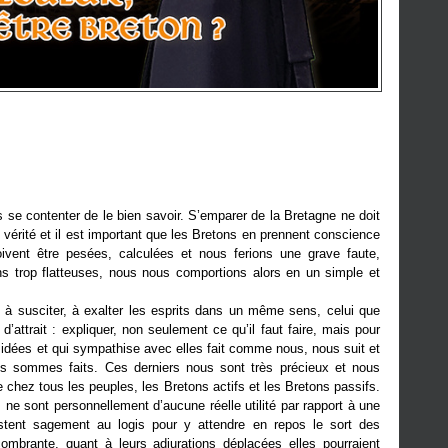
se contenter de le bien savoir. S’emparer de la Bretagne ne doit
 vérité et il est important que les Bretons en prennent conscience
oivent être pesées, calculées et nous ferions une grave faute,
ons trop flatteuses, nous nous comportions alors en un simple et
r, à susciter, à exalter les esprits dans un même sens, celui que
trait : expliquer, non seulement ce qu’il faut faire, mais pour
s idées et qui sympathise avec elles fait comme nous, nous suit et
s sommes faits. Ces derniers nous sont très précieux et nous
chez tous les peuples, les Bretons actifs et les Bretons passifs.
ne sont personnellement d’aucune réelle utilité par rapport à une
stent sagement au logis pour y attendre en repos le sort des
combrante, quant à leurs adjurations déplacées elles pourraient