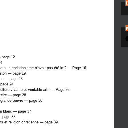
P
 — page 12
14
ne si le christianisme n’avait pas été là ? — Page 16
reton — page 19
enne — page 23
 page 24
ulture vivante et véritable art ! — Page 26
 celte — page 28
a grande œuvre — page 30
vin blanc — page 37
— page 38
ns et religion chrétienne — page 39.