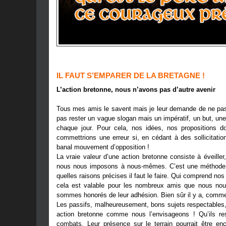
IL FAUT S’EMPARER DE LA BRETAGNE !
L’action bretonne, nous n’avons pas d’autre avenir
Tous mes amis le savent mais je leur demande de ne pas 
pas rester un vague slogan mais un impératif, un but, une
chaque jour. Pour cela, nos idées, nos propositions d
commettrions une erreur si, en cédant à des sollicitati
banal mouvement d’opposition !
La vraie valeur d’une action bretonne consiste à éveille
nous nous imposons à nous-mêmes. C’est une méthode d’at
quelles raisons précises il faut le faire. Qui comprend no
cela est valable pour les nombreux amis que nous nou
sommes honorés de leur adhésion. Bien sûr il y a, comme 
Les passifs, malheureusement, bons sujets respectables, 
action bretonne comme nous l’envisageons ! Qu’ils re
combats. Leur présence sur le terrain pourrait être en