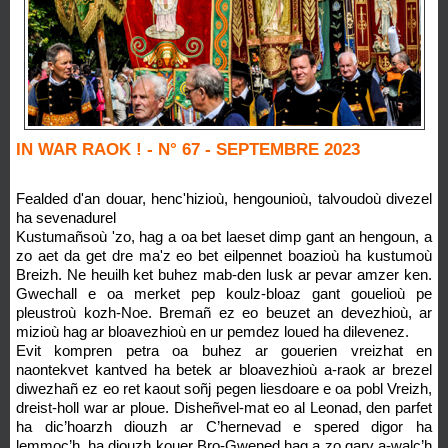
IN WAR RAOK ! - N° 67 - SEPTEMBRE 2023
Fealded d'an douar, henc'hizioù, hengounioù, talvoudoù divezel
ha sevenadurel
Kustumañsoù 'zo, hag a oa bet laeset dimp gant an hengoun, a
zo aet da get dre ma'z eo bet eilpennet boazioù ha kustumoù
Breizh. Ne heuilh ket buhez mab-den lusk ar pevar amzer ken.
Gwechall e oa merket pep koulz-bloaz gant gouelioù pe
pleustroù kozh-Noe. Bremañ ez eo beuzet an devezhioù, ar
mizioù hag ar bloavezhioù en ur pemdez loued ha dilevenez.
Evit kompren petra oa buhez ar gouerien vreizhat en
naontekvet kantved ha betek ar bloavezhioù a-raok ar brezel
diwezhañ ez eo ret kaout soñj pegen liesdoare e oa pobl Vreizh,
dreist-holl war ar ploue. Disheñvel-mat eo al Leonad, den parfet
ha dic’hoarzh diouzh ar C’hernevad e spered digor ha
lemmoc’h, ha diouzh kouer Bro-Gwened hag a zo garv a-walc’h