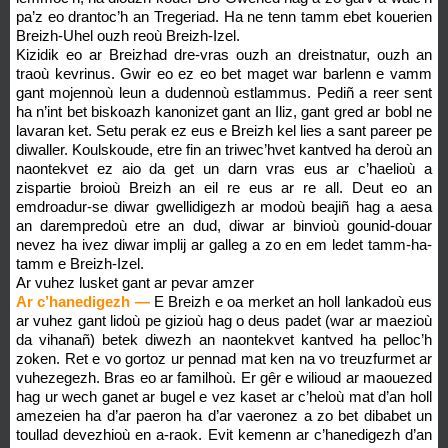
pa’z eo drantoc’h an Tregeriad. Ha ne tenn tamm ebet kouerien
Breizh-Uhel ouzh reoù Breizh-Izel.
Kizidik eo ar Breizhad dre-vras ouzh an dreistnatur, ouzh an
traoù kevrinus. Gwir eo ez eo bet maget war barlenn e vamm
gant mojennoù leun a dudennoù estlammus. Pediñ a reer sent
ha n’int bet biskoazh kanonizet gant an Iliz, gant gred ar bobl ne
lavaran ket. Setu perak ez eus e Breizh kel lies a sant pareer pe
diwaller. Koulskoude, etre fin an triwec’hvet kantved ha deroù an
naontekvet ez aio da get un darn vras eus ar c’haelioù a
zispartie broioù Breizh an eil re eus ar re all. Deut eo an
emdroadur-se diwar gwellidigezh ar modoù beajiñ hag a aesa
an darempredoù etre an dud, diwar ar binvioù gounid-douar
nevez ha ivez diwar implij ar galleg a zo en em ledet tamm-ha-
tamm e Breizh-Izel.
Ar vuhez lusket gant ar pevar amzer
Ar c’hanedigezh —
E Breizh e oa merket an holl lankadoù eus
ar vuhez gant lidoù pe gizioù hag o deus padet (war ar maezioù
da vihanañ) betek diwezh an naontekvet kantved ha pelloc’h
zoken. Ret e vo gortoz ur pennad mat ken na vo treuzfurmet ar
vuhezegezh. Bras eo ar familhoù. Er gêr e wilioud ar maouezed
hag ur wech ganet ar bugel e vez kaset ar c’heloù mat d’an holl
amezeien ha d’ar paeron ha d’ar vaeronez a zo bet dibabet un
toullad devezhioù en a-raok. Evit kemenn ar c’hanedigezh d’an