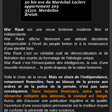
War Raok
est une revue bretonne moderne libre et
indépendante.
War Raok
affiche fièrement une attitude dissidente
indispensable à l’éveil du peuple breton et à la renaissance
d’une identité forte.
War Raok
c’est un véritable outil de démocratisation et de
libération des esprits du formatage de l’idéologie unique.
War Raok
c’est l’émancipation des intelligences, la voix d’une
nouvelle résistance… le porte-drapeau de la nation bretonne.
Voilà le choix de la revue.
Mais ce choix de l’indépendance,
notamment financière, face au blocus de la presse aux
ordres et de la police de la pensée, n’est pas sans
conséquence
.
Sans moyens financiers, autre que la
démarche militante des abonnés, le combat est inégal.
Aussi, afin d’assurer une publication régulière et de qualité,
l’ouverture d’une souscription permanente est le meilleur moyen
de conforter la pérennité de notre existence.