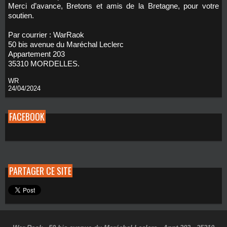
Merci d’avance, Bretons et amis de la Bretagne, pour votre
soutien.
Par courrier : WarRaok
50 bis avenue du Maréchal Leclerc
Appartement 203
35310 MORDELLES.
WR
24/04/2024
FACEBOOK
PARTAGER CE SITE