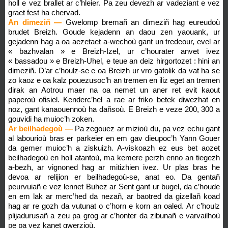
holl e vez brallet ar c’hleier. Pa zeu devezh ar vadeziant e vez
graet fest ha chervad.
An dimeziñ —
Gwelomp bremañ an dimeziñ hag eureudoù
brudet Breizh. Goude kejadenn an daou zen yaouank, ur
gejadenn hag a oa aezetaet a-wechoù gant un tredeour, evel ar
« bazhvalan » e Breizh-Izel, ur c’hourater anvet ivez
« bassadou » e Breizh-Uhel, e teue an deiz hirgortozet : hini an
dimeziñ. D’ar c’houlz-se e oa Breizh ur vro gatolik da vat ha se
zo kaoz e oa kalz pouezusoc’h an tremen en iliz eget an tremen
dirak an Aotrou maer na oa nemet un aner ret evit kaout
paperoù ofisiel. Kenderc’hel a rae ar friko betek diwezhat en
noz, gant kanaouennoù ha dañsoù. E Breizh e veze 200, 300 a
gouvidi ha muioc’h zoken.
Ar beilhadegoù —
Pa zegouez ar mizioù du, pa vez echu gant
al labourioù bras er parkeier en em gav dieupoc’h Yann Gouer
da gemer muioc’h a ziskuizh. A-viskoazh ez eus bet aozet
beilhadegoù en holl atantoù, ma kemere perzh enno an tiegezh
a-bezh, ar vignoned hag ar mitizhien ivez. Ur plas bras he
devoa ar relijion er beilhadegoù-se, anat eo. Da gentañ
peurvuiañ e vez lennet Buhez ar Sent gant ur bugel, da c’houde
en em lak ar merc’hed da nezañ, ar baotred da gizellañ koad
hag ar re gozh da vutunat o c’horn e korn an oaled. Ar c’houlz
plijadurusañ a zeu pa grog ar c’honter da zibunañ e varvailhoù
pe pa vez kanet gwerzioù.