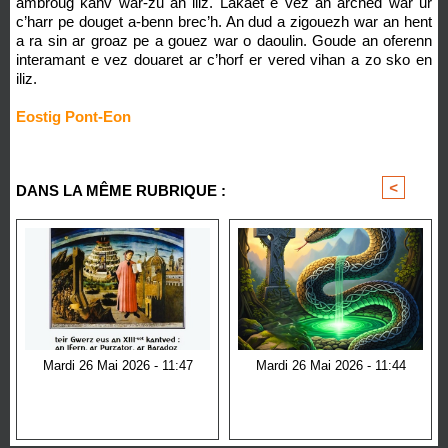
ambroug kañv war-zu an iliz. Lakaet e vez an arched war ur
c’harr pe douget a-benn brec’h. An dud a zigouezh war an hent
a ra sin ar groaz pe a gouez war o daoulin. Goude an oferenn
interamant e vez douaret ar c’horf er vered vihan a zo sko en
iliz.
Eostig Pont-Eon
<
>
DANS LA MÊME RUBRIQUE :
Mardi 26 Mai 2026 - 11:47
Mardi 26 Mai 2026 - 11:44
An Divina Comedia
Le serpent dans la culture
Celte : symbole de
Sagesse, de
Transformation et de