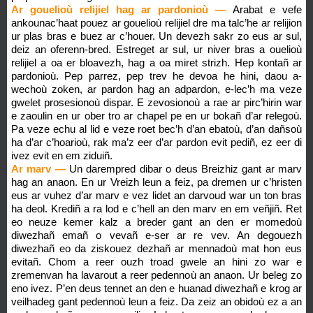
Ar gouelioù relijiel hag ar pardonioù —
Arabat e vefe
ankounac’haat pouez ar gouelioù relijiel dre ma talc’he ar relijion
ur plas bras e buez ar c’houer. Un devezh sakr zo eus ar sul,
deiz an oferenn-bred. Estreget ar sul, ur niver bras a ouelioù
relijiel a oa er bloavezh, hag a oa miret strizh. Hep kontañ ar
pardonioù. Pep parrez, pep trev he devoa he hini, daou a-
wechoù zoken, ar pardon hag an adpardon, e-lec’h ma veze
gwelet prosesionoù dispar. E zevosionoù a rae ar pirc’hirin war
e zaoulin en ur ober tro ar chapel pe en ur bokañ d’ar relegoù.
Pa veze echu al lid e veze roet bec’h d’an ebatoù, d’an dañsoù
ha d’ar c’hoarioù, rak ma’z eer d’ar pardon evit pediñ, ez eer di
ivez evit en em ziduiñ.
Ar marv —
Un darempred dibar o deus Breizhiz gant ar marv
hag an anaon. En ur Vreizh leun a feiz, pa dremen ur c’hristen
eus ar vuhez d’ar marv e vez lidet an darvoud war un ton bras
ha deol. Krediñ a ra lod e c’hell an den marv en em veñjiñ. Ret
eo neuze kemer kalz a breder gant an den er momedoù
diwezhañ emañ o vevañ e-ser ar re vev. An degouezh
diwezhañ eo da ziskouez dezhañ ar mennadoù mat hon eus
evitañ. Chom a reer ouzh troad gwele an hini zo war e
zremenvan ha lavarout a reer pedennoù an anaon. Ur beleg zo
eno ivez. P’en deus tennet an den e huanad diwezhañ e krog ar
veilhadeg gant pedennoù leun a feiz. Da zeiz an obidoù ez a an