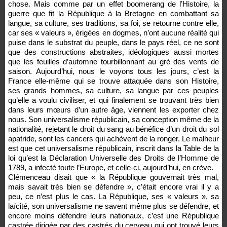
chose. Mais comme par un effet boomerang de l’Histoire, la
guerre que fit la République à la Bretagne en combattant sa
langue, sa culture, ses traditions, sa foi, se retourne contre elle,
car ses « valeurs », érigées en dogmes, n’ont aucune réalité qui
puise dans le substrat du peuple, dans le pays réel, ce ne sont
que des constructions abstraites, idéologiques aussi mortes
que les feuilles d’automne tourbillonnant au gré des vents de
saison. Aujourd’hui, nous le voyons tous les jours, c’est la
France elle-même qui se trouve attaquée dans son Histoire,
ses grands hommes, sa culture, sa langue par ces peuples
qu’elle a voulu civiliser, et qui finalement se trouvant très bien
dans leurs mœurs d’un autre âge, viennent les exporter chez
nous. Son universalisme républicain, sa conception même de la
nationalité, rejetant le droit du sang au bénéfice d’un droit du sol
apatride, sont les cancers qui achèvent de la ronger. Le malheur
est que cet universalisme républicain, inscrit dans la Table de la
loi qu’est la Déclaration Universelle des Droits de l’Homme de
1789, a infecté toute l’Europe, et celle-ci, aujourd’hui, en crève.
Clémenceau disait que « la République gouvernait très mal,
mais savait très bien se défendre », c’était encore vrai il y a
peu, ce n’est plus le cas. La République, ses « valeurs », sa
laïcité, son universalisme ne savent même plus se défendre, et
encore moins défendre leurs nationaux, c’est une République
castrée dirigée par des castrés du cerveau qui ont trouvé leurs