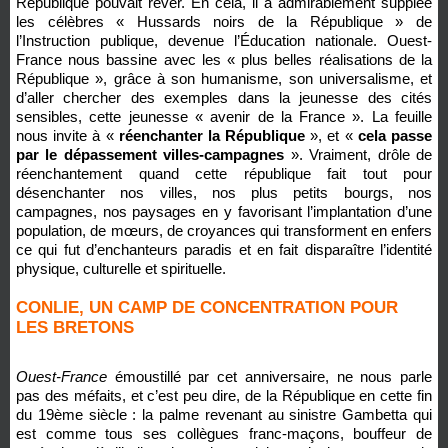
République pouvait rêver. En cela, il a admirablement suppléé
les célèbres « Hussards noirs de la République » de
l’Instruction publique, devenue l’Éducation nationale. Ouest-
France nous bassine avec les « plus belles réalisations de la
République », grâce à son humanisme, son universalisme, et
d’aller chercher des exemples dans la jeunesse des cités
sensibles, cette jeunesse « avenir de la France ». La feuille
nous invite à «
réenchanter la République
», et «
cela passe
par le dépassement villes-campagnes
». Vraiment, drôle de
réenchantement quand cette république fait tout pour
désenchanter nos villes, nos plus petits bourgs, nos
campagnes, nos paysages en y favorisant l’implantation d’une
population, de mœurs, de croyances qui transforment en enfers
ce qui fut d’enchanteurs paradis et en fait disparaître l’identité
physique, culturelle et spirituelle.
CONLIE, UN CAMP DE CONCENTRATION POUR
LES BRETONS
Ouest-France
émoustillé par cet anniversaire, ne nous parle
pas des méfaits, et c’est peu dire, de la République en cette fin
du 19ème siècle : la palme revenant au sinistre Gambetta qui
est comme tous ses collègues franc-maçons, bouffeur de