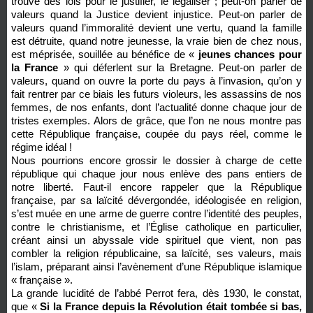
trouve des lois pour le justifier, le légaliser ; peut-on parler de
valeurs quand la Justice devient injustice. Peut-on parler de
valeurs quand l’immoralité devient une vertu, quand la famille
est détruite, quand notre jeunesse, la vraie bien de chez nous,
est méprisée, souillée au bénéfice de «
jeunes chances pour
la France
» qui déferlent sur la Bretagne. Peut-on parler de
valeurs, quand on ouvre la porte du pays à l’invasion, qu’on y
fait rentrer par ce biais les futurs violeurs, les assassins de nos
femmes, de nos enfants, dont l’actualité donne chaque jour de
tristes exemples. Alors de grâce, que l’on ne nous montre pas
cette République française, coupée du pays réel, comme le
régime idéal !
Nous pourrions encore grossir le dossier à charge de cette
république qui chaque jour nous enlève des pans entiers de
notre liberté. Faut-il encore rappeler que la République
française, par sa laïcité dévergondée, idéologisée en religion,
s’est muée en une arme de guerre contre l’identité des peuples,
contre le christianisme, et l’Église catholique en particulier,
créant ainsi un abyssale vide spirituel que vient, non pas
combler la religion républicaine, sa laïcité, ses valeurs, mais
l’islam, préparant ainsi l’avènement d’une République islamique
« française ».
La grande lucidité de l’abbé Perrot fera, dès 1930, le constat,
que «
Si la France depuis la Révolution était tombée si bas,