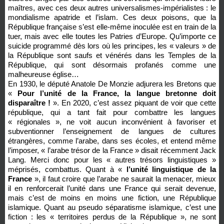
maîtres, avec ces deux autres universalismes-impérialistes : le
mondialisme apatride et l’islam. Ces deux poisons, que la
République française s’est elle-même inoculée est en train de la
tuer, mais avec elle toutes les Patries d’Europe. Qu’importe ce
suicide programmé dès lors où les principes, les « valeurs » de
la République sont saufs et vénérés dans les Temples de la
République, qui sont désormais profanés comme une
malheureuse église…
En 1930, le député Anatole De Monzie adjurera les Bretons que
«
Pour l’unité de la France, la langue bretonne doit
disparaître !
». En 2020, c’est assez piquant de voir que cette
république, qui a tant fait pour combattre les langues
« régionales », ne voit aucun inconvénient à favoriser et
subventionner l’enseignement de langues de cultures
étrangères, comme l’arabe, dans ses écoles, et entend même
l’imposer, « l’arabe trésor de la France » disait récemment Jack
Lang. Merci donc pour les « autres trésors linguistiques »
méprisés, combattus. Quant à «
l’unité linguistique de la
France
», il faut croire que l’arabe ne saurait la menacer, mieux
il en renforcerait l’unité dans une France qui serait devenue,
mais c’est de moins en moins une fiction, une République
islamique. Quant au pseudo séparatisme islamique, c’est une
fiction : les « territoires perdus de la République », ne sont