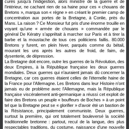
curés jusqu’à l’indigestion, alors ministre de la guerre et de
l’intérieur, ne cachant rien de sa haine pour ces « chouans de
Bretons », marqua son « règne » en créant le premier camp de
concentration aux portes de la Bretagne, à Conlie, près du
Mans. La raison ? Ce Monsieur fut pris d’une énorme trouille en
voyant qu’une « armée de chouans » commandée par le
général De Kératry s’apprêtait à marcher sur Paris et à tirer la
barbe et la moustache de tous ces politiciens faillis. 80.000
Bretons y furent, en plein hiver, parqués comme du bétail,
mourant les uns après les autres de froid, de faim, de
dysenterie, de dépression.
La Bretagne doit encore, outre les guerres de la Révolution, des
deux Empires, à la République française les deux guerres
mondiales. Deux guerres qui n’auraient jamais dû concerner la
Bretagne, car ces guerres étaient celles de l’éternelle haine de
la France pour l’Allemagne. Les Bretons dans leur Histoire n’ont
jamais eu de problème avec l’Allemagne, mais la République
française viscéralement anti-germanique a réussi cet exploit de
faire des Bretons un peuple « bouffeurs de Boches » à un point
tel que la Bretagne peut se « glorifier » d’avoir été un bastion de
la Résistance, principalement communiste. Deux guerres,
surtout la première, qui ont totalement bouleversé la société
traditionnelle bretonne : partout, recul de la langue, des plus
respectables traditions, du costume, naissance d’une nouvelle