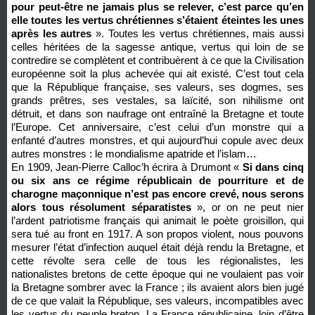
pour peut-être ne jamais plus se relever, c’est parce qu’en
elle toutes les vertus chrétiennes s’étaient éteintes les unes
après les autres
». Toutes les vertus chrétiennes, mais aussi
celles héritées de la sagesse antique, vertus qui loin de se
contredire se complètent et contribuèrent à ce que la Civilisation
européenne soit la plus achevée qui ait existé. C’est tout cela
que la République française, ses valeurs, ses dogmes, ses
grands prêtres, ses vestales, sa laïcité, son nihilisme ont
détruit, et dans son naufrage ont entraîné la Bretagne et toute
l’Europe. Cet anniversaire, c’est celui d’un monstre qui a
enfanté d’autres monstres, et qui aujourd’hui copule avec deux
autres monstres : le mondialisme apatride et l’islam…
En 1909, Jean-Pierre Calloc’h écrira à Drumont «
Si dans cinq
ou six ans ce régime républicain de pourriture et de
charogne maçonnique n’est pas encore crevé, nous serons
alors tous résolument séparatistes
», or on ne peut nier
l’ardent patriotisme français qui animait le poète groisillon, qui
sera tué au front en 1917. A son propos violent, nous pouvons
mesurer l’état d’infection auquel était déjà rendu la Bretagne, et
cette révolte sera celle de tous les régionalistes, les
nationalistes bretons de cette époque qui ne voulaient pas voir
la Bretagne sombrer avec la France ; ils avaient alors bien jugé
de ce que valait la République, ses valeurs, incompatibles avec
les vertus du peuple breton. La France républicaine, loin d’être