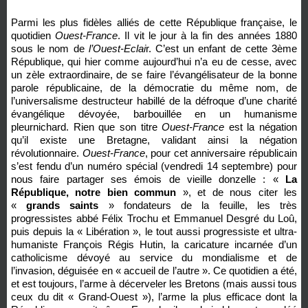
Parmi les plus fidèles alliés de cette République française, le
quotidien
Ouest-France
. Il vit le jour à la fin des années 1880
sous le nom de
l’Ouest-Eclai
r. C’est un enfant de cette 3ème
République, qui hier comme aujourd’hui n’a eu de cesse, avec
un zèle extraordinaire, de se faire l’évangélisateur de la bonne
parole républicaine, de la démocratie du même nom, de
l’universalisme destructeur habillé de la défroque d’une charité
évangélique dévoyée, barbouillée en un humanisme
pleurnichard. Rien que son titre
Ouest-France
est la négation
qu’il existe une Bretagne, validant ainsi la négation
révolutionnaire.
Ouest-France
, pour cet anniversaire républicain
s’est fendu d’un numéro spécial (vendredi 14 septembre) pour
nous faire partager ses émois de vieille donzelle : «
La
République, notre bien commun
», et de nous citer les
«
grands saints
» fondateurs de la feuille, les très
progressistes abbé Félix Trochu et Emmanuel Desgré du Loû,
puis depuis la « Libération », le tout aussi progressiste et ultra-
humaniste François Régis Hutin, la caricature incarnée d’un
catholicisme dévoyé au service du mondialisme et de
l’invasion, déguisée en « accueil de l’autre ». Ce quotidien a été,
et est toujours, l’arme à décerveler les Bretons (mais aussi tous
ceux du dit « Grand-Ouest »), l’arme la plus efficace dont la