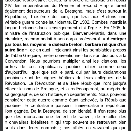
XIV, les impérialismes du Premier et Second Empire furent
également destructeurs de la Bretagne, mais c’est surtout la
République, Troisième du nom, qui livra aux Bretons une
véritable guerre contre leur identité. En 1902, Combes interdit la
langue bretonne dans l’enseignement et à l’église. En 1905, le
ministre de l’Instruction publique, Bienvenu-Martin, dans une
circulaire, recommandait à son corps professoral «
d’extirper
par tous les moyens le dialecte breton, barbare relique d’un
autre âge
», ce en quoi il rejoignait ainsi les semblables propos
de l’abbé Grégoire, prêtre conventionnel dans son discours à la
Convention. Nous pourrions multiplier ainsi les citations, les
ordres de ces républicains jacobins d’hier comme ceux
d’aujourd’hui, quel que soit le parti, qui par leurs déclarations
jacobines sont les dignes héritiers de leurs collègues de la
Révolution. La Révolution et sa 1ère république iront jusqu’à
effacer le nom de Bretagne, et la redécouperont, au mépris de
sa géographie, de son histoire, en départements. Nous pouvons
considérer cette guerre comme étant achevée, la République
jacobine, le centralisme parisien, l’universalisme républicain
l’ont gagnée. De la Bretagne, de son identité, il n’en reste plus
que des morceaux que tentent de sauver, de recoller des
« chevaliers idéalistes » qui trop souvent se retrouvent bien
seuls dans leurs combats ; nos aînés en savaient quelque