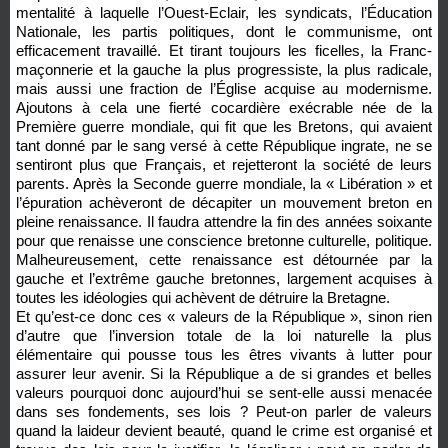
mentalité à laquelle l’Ouest-Eclair, les syndicats, l’Éducation
Nationale, les partis politiques, dont le communisme, ont
efficacement travaillé. Et tirant toujours les ficelles, la Franc-
maçonnerie et la gauche la plus progressiste, la plus radicale,
mais aussi une fraction de l’Église acquise au modernisme.
Ajoutons à cela une fierté cocardière exécrable née de la
Première guerre mondiale, qui fit que les Bretons, qui avaient
tant donné par le sang versé à cette République ingrate, ne se
sentiront plus que Français, et rejetteront la société de leurs
parents. Après la Seconde guerre mondiale, la « Libération » et
l’épuration achèveront de décapiter un mouvement breton en
pleine renaissance. Il faudra attendre la fin des années soixante
pour que renaisse une conscience bretonne culturelle, politique.
Malheureusement, cette renaissance est détournée par la
gauche et l’extrême gauche bretonnes, largement acquises à
toutes les idéologies qui achèvent de détruire la Bretagne.
Et qu’est-ce donc ces « valeurs de la République », sinon rien
d’autre que l’inversion totale de la loi naturelle la plus
élémentaire qui pousse tous les êtres vivants à lutter pour
assurer leur avenir. Si la République a de si grandes et belles
valeurs pourquoi donc aujourd’hui se sent-elle aussi menacée
dans ses fondements, ses lois ? Peut-on parler de valeurs
quand la laideur devient beauté, quand le crime est organisé et