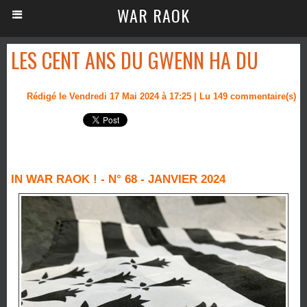
WAR RAOK
LES CENT ANS DU GWENN HA DU
Rédigé le Vendredi 17 Mai 2024 à 17:25 | Lu 149 commentaire(s)
IN WAR RAOK ! - N° 68 - JANVIER 2024