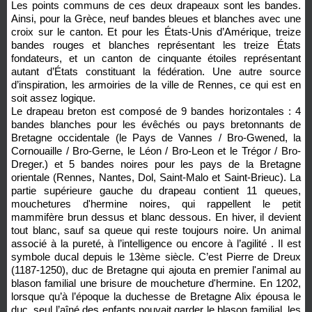
Les points communs de ces deux drapeaux sont les bandes.
Ainsi, pour la Grèce, neuf bandes bleues et blanches avec une
croix sur le canton. Et pour les États-Unis d’Amérique, treize
bandes rouges et blanches représentant les treize États
fondateurs, et un canton de cinquante étoiles représentant
autant d’États constituant la fédération. Une autre source
d’inspiration, les armoiries de la ville de Rennes, ce qui est en
soit assez logique.
Le drapeau breton est composé de 9 bandes horizontales : 4
bandes blanches pour les évêchés ou pays bretonnants de
Bretagne occidentale (le Pays de Vannes / Bro-Gwened, la
Cornouaille / Bro-Gerne, le Léon / Bro-Leon et le Trégor / Bro-
Dreger.) et 5 bandes noires pour les pays de la Bretagne
orientale (Rennes, Nantes, Dol, Saint-Malo et Saint-Brieuc). La
partie supérieure gauche du drapeau contient 11 queues,
mouchetures d'hermine noires, qui rappellent le petit
mammifère brun dessus et blanc dessous. En hiver, il devient
tout blanc, sauf sa queue qui reste toujours noire. Un animal
associé à la pureté, à l’intelligence ou encore à l’agilité . Il est
symbole ducal depuis le 13ème siècle. C’est Pierre de Dreux
(1187-1250), duc de Bretagne qui ajouta en premier l'animal au
blason familial une brisure de moucheture d'hermine. En 1202,
lorsque qu’à l’époque la duchesse de Bretagne Alix épousa le
duc, seul l’aîné des enfants pouvait garder le blason familial, les