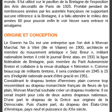
monde. Il fut utilisé sur le pavillon de la Bretagne de l’exposition
des Arts décoratifs de Paris de 1925. Prohibé pendant de
nombreuses années par les autorités françaises ne supportant
aucune référence à la Bretagne, il a fallu attendre le milieu des
années 60 pour pouvoir enfin le voir hisser sans entrave ni
amalgame.
ORIGINE ET CONCEPTION
Le Gwenn ha Du est une entreprise que l’on doit à Morvan
Marchal. Né à Vitré (Ille et Vilaine) en 1900, architecte et
membre du mouvement artistique « Seiz Breur », militant
nationaliste breton il créé le journal Breiz atao, en 1931 la ligue
fédéraliste de Bretagne, puis membre du Parti Autonomiste
Breton et collabore à la revue druidique « Németon ». Comme
beaucoup de militants bretons, il sera condamné en 1945 à 15
ans d'indignité nationale avant d'être gracié en 1951.
Considérant le drapeau breton d’hermines plain comme trop
ressemblant au drapeau monarchiste français de fleurs de lys
plain, Morvan Marchal souhaite créer un drapeau moderne. Il se
serait inspiré pour cela de deux autres drapeaux nationaux.
D’une part le drapeau de la Grèce aux origines de la
Démocratie. Puis d’autre part, du drapeau des États-Unis
d’Amérique, pays neuf et puissance du XXe siècle.