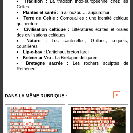
Tradition :
La tradition indo-européenne chez les
Celtes
Plantes et santé :
Ti al louzoù … aujourd’hui
Terre de Celtie :
Cornouailles : une identité celtique
qui perdure
Civilisation celtique :
Littératures écrites et orales
des civilisations celtiques
Nature :
Les sauterelles, Grillons, criquets,
courtilières
Lip-e-bav :
L’artichaut breton farci
Keleier ar Vro :
La Bretagne défigurée
Bretagne sacrée :
Les rochers sculptés de
Rothéneuf
<
>
DANS LA MÊME RUBRIQUE :