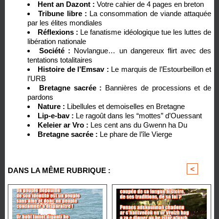
Hent an Dazont :
Votre cahier de 4 pages en breton
Tribune libre :
La consommation de viande attaquée
par les élites mondiales
Réflexions :
Le fanatisme idéologique tue les luttes de
libération nationale
Société :
Novlangue… un dangereux flirt avec des
tentations totalitaires
Histoire de l’Emsav :
Le marquis de l’Estourbeillon et
l’URB
Bretagne sacrée :
Bannières de processions et de
pardons
Nature :
Libellules et demoiselles en Bretagne
Lip-e-bav :
Le ragoût dans les “mottes” d’Ouessant
Keleier ar Vro :
Les cent ans du Gwenn ha Du
Bretagne sacrée :
Le phare de l’île Vierge
<
>
DANS LA MÊME RUBRIQUE :