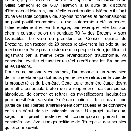
Gilles Simeoni et de Guy Talamoni à la suite du discours
d’Emmanuel Macron, une réelle consternation. Même s’il s’agit
d’une véritable coquille vide, soyons honnêtes et reconnaissons
un point positif néanmoins : le mot autonomie a été prononcé,
l’idée également et en Bretagne, par exemple, elle fait son
chemin puisque selon un sondage 70 % des Bretons y sont
favorables. Le vœu du président du Conseil régional de
Bretagne, son rapport de 29 pages relativement insipide qui ne
mentionne même pas l’existence d’un peuple breton, justifiant et
légitimant par là même cette revendication d’autonomie, va
cependant éveiller et susciter un réel intérêt chez les Bretonnes
et les Bretons.
Pour nous, nationalistes bretons, l’autonomie a un sens bien
défini, une étape qui doit nous permettre de retrouver la voie de
la prospérité et du bien-être. Cette toute première étape devra
permettre au peuple breton de se réapproprier sa conscience
historique, de contrer et réfuter les mystifications inculquées
pour anesthésier sa volonté d’émancipation… de recouvrer une
partie de ses libertés arbitrairement confisquées et de connaître
enfin un début de vie nationale propre. Un projet audacieux,
sage, un projet moderne et contemporain prenant en
considération l’évolution géopolitique de l’Europe et des peuples
qui la composent.