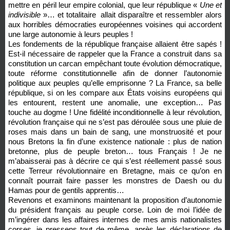
mettre en péril leur empire colonial, que leur république «
Une et
indivisible
»… et totalitaire allait disparaître et ressembler alors
aux horribles démocraties européennes voisines qui accordent
une large autonomie à leurs peuples !
Les fondements de la république française allaient être sapés !
Est-il nécessaire de rappeler que la France a construit dans sa
constitution un carcan empêchant toute évolution démocratique,
toute réforme constitutionnelle afin de donner l’autonomie
politique aux peuples qu’elle emprisonne ? La France, sa belle
république, si on les compare aux États voisins européens qui
les entourent, restent une anomalie, une exception… Pas
touche au dogme ! Une fidélité inconditionnelle à leur révolution,
révolution française qui ne s’est pas déroulée sous une pluie de
roses mais dans un bain de sang, une monstruosité et pour
nous Bretons la fin d’une existence nationale : plus de nation
bretonne, plus de peuple breton… tous Français ! Je ne
m’abaisserai pas à décrire ce qui s’est réellement passé sous
cette Terreur révolutionnaire en Bretagne, mais ce qu’on en
connaît pourrait faire passer les monstres de Daesh ou du
Hamas pour de gentils apprentis…
Revenons et examinons maintenant la proposition d’autonomie
du président français au peuple corse. Loin de moi l’idée de
m’ingérer dans les affaires internes de mes amis nationalistes
corses, je pressens tout de même, après les déclarations de