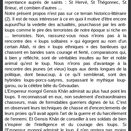
repentance auprès de saints : St Hervé, St Thégonnec, St
Brieuc, et combien d’autres …
Notre présent propos n’est pas sur ce terrain historico-littéraire
(2). Il est de nous intéresser à ce en quoi il motive d’être encore
aujourd’hui la vedette des actualités, pourchassé par les anti-
loups comme le pire des terroristes de notre époque si riche en
… terroristes. Non, rassurez-vous nous n’irons pas à la
rencontre des « loups solitaires » qui égorgent au nom d’un
certain Allah, ni des « loups ethniques » des banlieues qui
chassent en bandes sans courage et fierté, comparaisons qui,
à bien y réfléchir, sont de véritables insultes au fier et noble
animal qu’est le loup. Nous n’irons pas d’avantage à la
rencontre des jeunes (et vieux) loups aux dents longues de la
politique, dont beaucoup, à ce qu’il semblerait, sont des
hybrides loups-porcs-satyres, surpassant le mythique loup-
garou, ou la célèbre bête du Gévaudan.
L’Empereur mongol Gensis Khân admirait au plus haut point les
loups. Il reconnaissait en eux, non seulement d’extraordinaires
chasseurs, mais de formidables guerriers dignes de lui. C’est
en observant leurs techniques de chasse et d’encerclements de
leurs proies qu’il avait appris l’art de la guerre et du harcèlement
de l’ennemi. Et Gensis Khân de conseiller à ses soldats de bien
s’inspirer de l’intelligence et du courage des loups. Si
l’Empereur mongol admirait le loup, il n’en restera pas moins