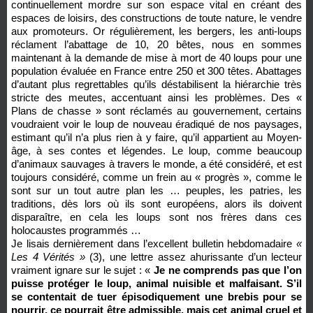
continuellement mordre sur son espace vital en créant des
espaces de loisirs, des constructions de toute nature, le vendre
aux promoteurs. Or régulièrement, les bergers, les anti-loups
réclament l’abattage de 10, 20 bêtes, nous en sommes
maintenant à la demande de mise à mort de 40 loups pour une
population évaluée en France entre 250 et 300 têtes. Abattages
d’autant plus regrettables qu’ils déstabilisent la hiérarchie très
stricte des meutes, accentuant ainsi les problèmes. Des «
Plans de chasse » sont réclamés au gouvernement, certains
voudraient voir le loup de nouveau éradiqué de nos paysages,
estimant qu’il n’a plus rien à y faire, qu’il appartient au Moyen-
âge, à ses contes et légendes. Le loup, comme beaucoup
d’animaux sauvages à travers le monde, a été considéré, et est
toujours considéré, comme un frein au « progrès », comme le
sont sur un tout autre plan les … peuples, les patries, les
traditions, dès lors où ils sont européens, alors ils doivent
disparaître, en cela les loups sont nos frères dans ces
holocaustes programmés …
Je lisais dernièrement dans l’excellent bulletin hebdomadaire
«
Les 4 Vérités »
(3), une lettre assez ahurissante d’un lecteur
vraiment ignare sur le sujet : «
Je ne comprends pas que l’on
puisse protéger le loup, animal nuisible et malfaisant. S’il
se contentait de tuer épisodiquement une brebis pour se
nourrir, ce pourrait être admissible, mais cet animal cruel et