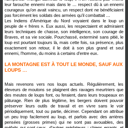
leur farouche ennemi mais dans le … respect dû à un ennemi
courageux qu’on avait vaincu, un respect dont ne bénéficiaient
pas forcément les soldats des armées qu’il combattait …
Les Indiens d’Amérique du Nord voyaient dans le loup un
peuple de « frères ». Eux aussi, les respectaient et admiraient
leurs techniques de chasse, son intelligence, son courage de
Braves, et sa vie sociale. Pourchassé, exterminé sans pitié, le
loup est pourtant toujours là, mais cette fois, sa présence, plus
exactement son retour, il le doit à son plus grand et seul
ennemi, l’homme, du moins à certains d’entre eux.
LA MONTAGNE EST À TOUT LE MONDE, SAUF AUX
LOUPS …
Mais revenons vers nos loups actuels. Régulièrement, les
éleveurs de moutons se plaignent des ravages meurtriers que
des meutes de loups font, ou feraient, dans leurs troupeaux en
pâturage. Rien de plus légitime, les bergers doivent pouvoir
préserver leurs outils de travail et en vivre sans le voir
périodiquement, tout ou partie, décimer. Cependant on attribue
un peu trop facilement au loup, et parfois avec des arrières
pensées (grosses primes) qui ne sont pas avouables, des
méfaits qui sont ceux d’autres prédateurs : chiens errants, et