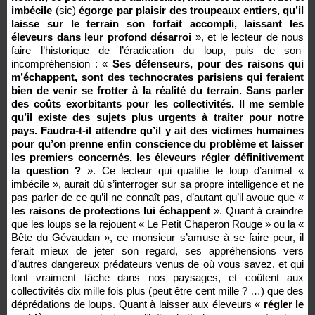
imbécile
(sic)
égorge par plaisir des troupeaux entiers, qu’il
laisse sur le terrain son forfait accompli, laissant les
éleveurs dans leur profond désarroi
», et le lecteur de nous
faire l’historique de l’éradication du loup, puis de son
incompréhension : «
Ses défenseurs, pour des raisons qui
m’échappent, sont des technocrates parisiens qui feraient
bien de venir se frotter à la réalité du terrain. Sans parler
des coûts exorbitants pour les collectivités. Il me semble
qu’il existe des sujets plus urgents à traiter pour notre
pays. Faudra-t-il attendre qu’il y ait des victimes humaines
pour qu’on prenne enfin conscience du problème et laisser
les premiers concernés, les éleveurs régler définitivement
la question ?
». Ce lecteur qui qualifie le loup d’animal «
imbécile », aurait dû s’interroger sur sa propre intelligence et ne
pas parler de ce qu’il ne connaît pas, d’autant qu’il avoue que «
les raisons de protections lui échappent
». Quant à craindre
que les loups se la rejouent « Le Petit Chaperon Rouge » ou la «
Bête du Gévaudan », ce monsieur s’amuse à se faire peur, il
ferait mieux de jeter son regard, ses appréhensions vers
d’autres dangereux prédateurs venus de où vous savez, et qui
font vraiment tâche dans nos paysages, et coûtent aux
collectivités dix mille fois plus (peut être cent mille ? …) que des
déprédations de loups. Quant à laisser aux éleveurs «
régler le