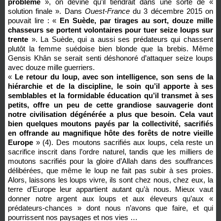
problème
», on devine qu’il tiendrait dans une sorte de «
solution finale ». Dans
Ouest-France
du 3 décembre 2015 on
pouvait lire : «
En Suède, par tirages au sort, douze mille
chasseurs se portent volontaires pour tuer seize loups sur
trente
». La Suède, qui a aussi ses prédateurs qui chassent
plutôt la femme suédoise bien blonde que la brebis. Même
Gensis Khân se serait senti déshonoré d’attaquer seize loups
avec douze mille guerriers.
«
Le retour du loup, avec son intelligence, son sens de la
hiérarchie et de la discipline, le soin qu’il apporte à ses
semblables et la formidable éducation qu’il transmet à ses
petits, offre un peu de cette grandiose sauvagerie dont
notre civilisation dégénérée a plus que besoin. Cela vaut
bien quelques moutons payés par la collectivité, sacrifiés
en offrande au magnifique hôte des forêts de notre vieille
Europe
» (4). Des moutons sacrifiés aux loups, cela reste un
sacrifice inscrit dans l’ordre naturel, tandis que les milliers de
moutons sacrifiés pour la gloire d’Allah dans des souffrances
délibérées, que même le loup ne fait pas subir à ses proies.
Alors, laissons les loups vivre, ils sont chez nous, chez eux, la
terre d’Europe leur appartient autant qu’à nous. Mieux vaut
donner notre argent aux loups et aux éleveurs qu’aux «
prédateurs-chances » dont nous n’avons que faire, et qui
pourrissent nos paysages et nos vies …