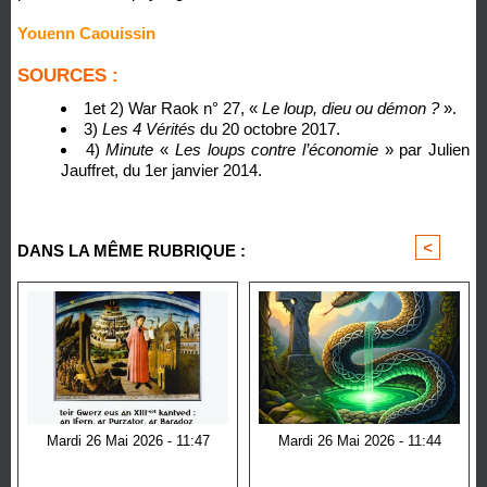
Youenn Caouissin
SOURCES :
1et 2) War Raok n° 27, «
Le loup, dieu ou démon ?
».
3)
Les 4 Vérités
du 20 octobre 2017.
4)
Minute
«
Les loups contre l’économie
» par Julien
Jauffret, du 1er janvier 2014.
<
>
DANS LA MÊME RUBRIQUE :
Mardi 26 Mai 2026 - 11:47
Mardi 26 Mai 2026 - 11:44
An Divina Comedia
Le serpent dans la culture
Celte : symbole de