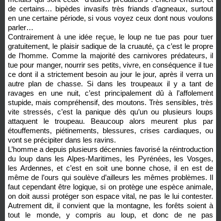
de certains… bipèdes invasifs très friands d’agneaux, surtout
en une certaine période, si vous voyez ceux dont nous voulons
parler…
Contrairement à une idée reçue, le loup ne tue pas pour tuer
gratuitement, le plaisir sadique de la cruauté, ça c’est le propre
de l’homme. Comme la majorité des carnivores prédateurs, il
tue pour manger, nourrir ses petits, vivre, en conséquence il tue
ce dont il a strictement besoin au jour le jour, après il verra un
autre plan de chasse. Si dans les troupeaux il y a tant de
ravages en une nuit, c’est principalement dû à l’affolement
stupide, mais compréhensif, des moutons. Très sensibles, très
vite stressés, c’est la panique dès qu’un ou plusieurs loups
attaquent le troupeau. Beaucoup alors meurent plus par
étouffements, piétinements, blessures, crises cardiaques, ou
vont se précipiter dans les ravins.
L’homme a depuis plusieurs décennies favorisé la réintroduction
du loup dans les Alpes-Maritimes, les Pyrénées, les Vosges,
les Ardennes, et c’est en soit une bonne chose, il en est de
même de l’ours qui soulève d’ailleurs les mêmes problèmes. Il
faut cependant être logique, si on protège une espèce animale,
on doit aussi protéger son espace vital, ne pas le lui contester.
Autrement dit, il convient que la montagne, les forêts soient à
tout le monde, y compris au loup, et donc de ne pas